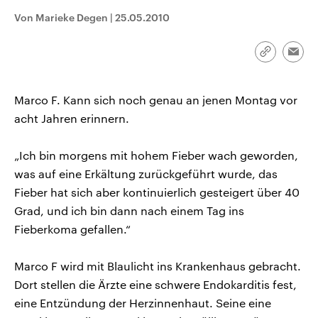
CDU, SPD und FDP regiert.-
aktuelle Weltgeschehen.
Von Marieke Degen
|
25.05.2010
Umfragen, Prognosen,
Wahlprogramme, aktuelle Berichte
Sendungen
Programm
Podcasts
und Hintergründe zu den Parteien
und Kandidaten der anstehenden
Link
Emai
Wahl.
kopieren/te
Audio-Archiv
Marco F. Kann sich noch genau an jenen Montag vor
acht Jahren erinnern.
„Ich bin morgens mit hohem Fieber wach geworden,
was auf eine Erkältung zurückgeführt wurde, das
Fieber hat sich aber kontinuierlich gesteigert über 40
Grad, und ich bin dann nach einem Tag ins
Fieberkoma gefallen.“
Marco F wird mit Blaulicht ins Krankenhaus gebracht.
Dort stellen die Ärzte eine schwere Endokarditis fest,
eine Entzündung der Herzinnenhaut. Seine eine