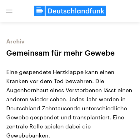
Close
menu
Archiv
Themen
Gemeinsam für mehr Gewebe
Eine gespendete Herzklappe kann einen
Kranken vor dem Tod bewahren. Die
Augenhornhaut eines Verstorbenen lässt einen
anderen wieder sehen. Jedes Jahr werden in
Deutschland Zehntausende unterschiedliche
Landtagswahl Sachsen-Anhalt
USA
2026
Aktuelle Beiträge, Analys
Gewebe gespendet und transplantiert. Eine
Alle Informationen
Hintergründe
Sachsen-Anhalt wählt am 6.
Wirtschaftlich und militäri
zentrale Rolle spielen dabei die
September 2026 einen neuen
gehören die Vereinigten S
Landtag. Seit 2021 wird das
den mächtigsten Ländern 
Gewebebanken.
Bundesland von einer Koalition aus
mit großem Einfluss auf d