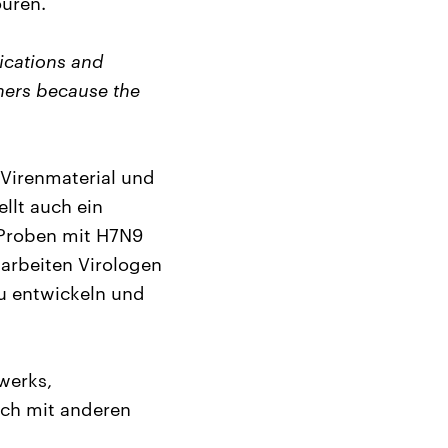
ouren.
nications and
ners because the
 Virenmaterial und
llt auch ein
. Proben mit H7N9
 arbeiten Virologen
u entwickeln und
werks,
uch mit anderen