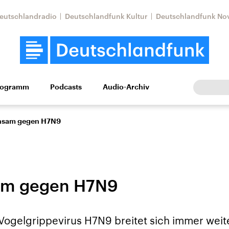
eutschlandradio
Deutschlandfunk Kultur
Deutschlandfunk No
rogramm
Podcasts
Audio-Archiv
Wirtschaft
Wissen
Kultur
Europa
Gesellschaf
nsam gegen H7N9
m gegen H7N9
Nahostkonflikt
Iran
s Vogelgrippevirus H7N9 breitet sich immer wei
le Beiträge,
Aktuelle Lage und
Aktuelle Lage und