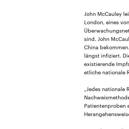
John McCauley lei
London, eines von
Überwachungsnetz
sind. John McCau
China bekommen. D
längst infiziert.
existierende Impf
etliche nationale 
„Jedes nationale 
Nachweismethode n
Patientenproben e
Herangehensweise 