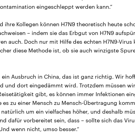
Kontamination eingeschleppt werden kann.“
ihre Kollegen können H7N9 theoretisch heute scho
achweisen – indem sie das Erbgut von H7N9 aufspür
en auch. Doch nur mit Hilfe des echten H7N9-Virus 
icher diese Methode ist, ob sie auch winzigste Spu
ein Ausbruch in China, das ist ganz richtig. Wir hof
rd und dort eingedämmt wird. Trotzdem müssen wir 
 Reisetätigkeit gibt, es können immer Infektionen ei
e es zu einer Mensch zu Mensch-Übertragung komme
 natürlich um ein vielfaches höher, und deshalb müs
 dafür vorbereitet sein, dass – sollte sich das Viru
 Und wenn nicht, umso besser.“