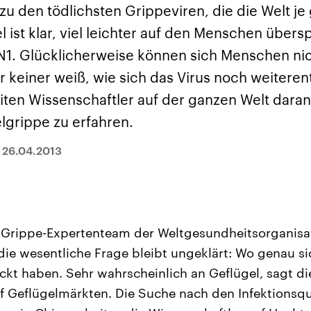
sen und
Hintergründe
Hintergründe
 zu den tödlichsten Grippeviren, die die Welt j
Der Überfall der
Der Iran – seit der
rgründe
haftlich und
palästinensischen
Islamischen Revolu
el ist klar, viel leichter auf den Menschen übers
risch gehören die
Terrororganisation
1979 auch Islamisc
igten Staaten zu
Hamas im Oktober 2023
Republik Iran – ist e
1. Glücklicherweise können sich Menschen nic
ächtigsten
auf Israel hat in der
von einem
n der Erde, mit
Region wieder die
Religionsführer auto
 keiner weiß, wie sich das Virus noch weiteren
 Einfluss auf das
Gewalt entfacht. Israel
regierter Staat im 
le Weltgeschehen.
möchte die Hamas
Osten. Eine Feindsc
iten Wissenschaftler auf der ganzen Welt daran
zerstören. Diese wird wie
zu Israel und zu de
die Hisbollah im Libanon
ist fest in der
lgrippe zu erfahren.
vom Iran unterstützt.
Staatsideologie
verankert.
|
26.04.2013
 Grippe-Expertenteam der Weltgesundheitsorganisat
ie wesentliche Frage bleibt ungeklärt: Wo genau s
kt haben. Sehr wahrscheinlich an Geflügel, sagt d
f Geflügelmärkten. Die Suche nach den Infektionsqu