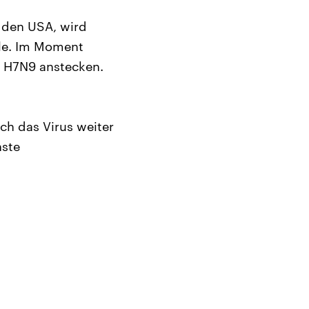
n den USA, wird
lle. Im Moment
t H7N9 anstecken.
ich das Virus weiter
nste