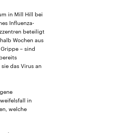
 in Mill Hill bei
nes Influenza-
zentren beteiligt
thalb Wochen aus
 Grippe – sind
bereits
sie das Virus an
igene
ifelsfall in
en, welche