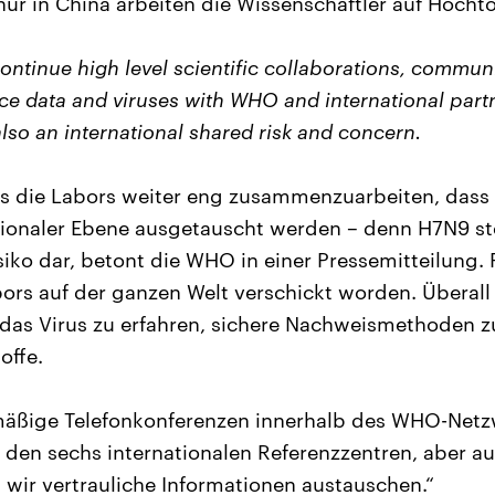
nur in China arbeiten die Wissenschaftler auf Hocht
 continue high level scientific collaborations, commu
ce data and viruses with WHO and international part
also an international shared risk and concern.
ass die Labors weiter eng zusammenzuarbeiten, dass
tionaler Ebene ausgetauscht werden – denn H7N9 ste
isiko dar, betont die WHO in einer Pressemitteilung
bors auf der ganzen Welt verschickt worden. Überall
das Virus zu erfahren, sichere Nachweismethoden z
offe.
mäßige Telefonkonferenzen innerhalb des WHO-Netz
 den sechs internationalen Referenzzentren, aber a
 wir vertrauliche Informationen austauschen.“