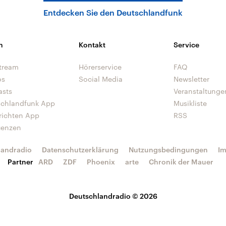
Entdecken Sie den Deutschlandfunk
n
Kontakt
Service
tream
Hörerservice
FAQ
os
Social Media
Newsletter
asts
Veranstaltunge
schlandfunk App
Musikliste
richten App
RSS
uenzen
landradio
Datenschutzerklärung
Nutzungsbedingungen
I
Partner
ARD
ZDF
Phoenix
arte
Chronik der Mauer
Deutschlandradio © 2026