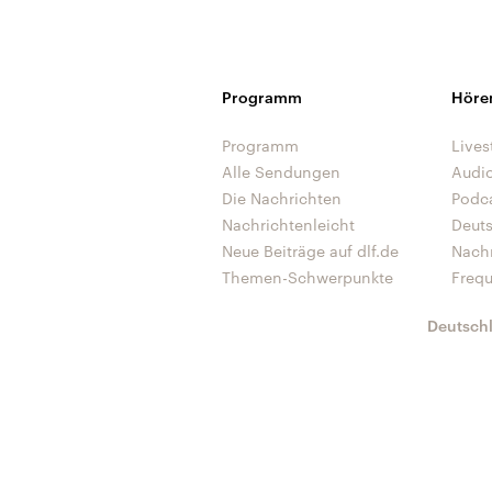
Programm
Höre
Programm
Lives
Alle Sendungen
Audi
Die Nachrichten
Podc
Nachrichtenleicht
Deut
Neue Beiträge auf dlf.de
Nach
Themen-Schwerpunkte
Freq
Deutsch