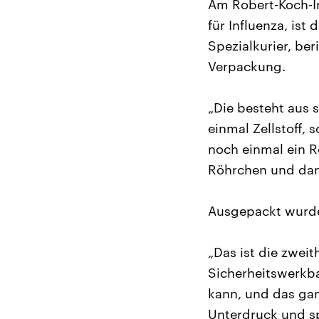
Am Robert-Koch-In
für Influenza, is
Spezialkurier, be
Verpackung.
„Die besteht aus 
einmal Zellstoff,
noch einmal ein R
Röhrchen und dann
Ausgepackt wurde 
„Das ist die zweit
Sicherheitswerkba
kann, und das gan
Unterdruck und s