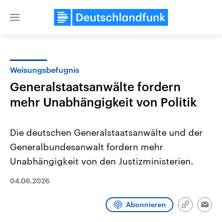
Close
menu
Weisungsbefugnis
Themen
Generalstaatsanwälte fordern
mehr Unabhängigkeit von Politik
Die deutschen Generalstaatsanwälte und der
Generalbundesanwalt fordern mehr
Unabhängigkeit von den Justizministerien.
Landtagswahl Sachsen-Anhalt
USA
04.06.2026
2026
Aktuelle Beiträge, Analys
Alle Informationen
Hintergründe
Sachsen-Anhalt wählt am 6.
Wirtschaftlich und militäri
September 2026 einen neuen
gehören die Vereinigten S
Abonnieren
Link
Emai
Landtag. Seit 2021 wird das
den mächtigsten Ländern 
kopieren/te
Bundesland von einer Koalition aus
mit großem Einfluss auf d