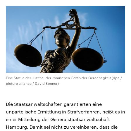
CDU, SPD und FDP regiert.-
aktuelle Weltgeschehen.
Umfragen, Prognosen,
Wahlprogramme, aktuelle Berichte
Sendungen
Programm
Podcasts
und Hintergründe zu den Parteien
und Kandidaten der anstehenden
Wahl.
Audio-Archiv
Eine Statue der Justitia, der römischen Göttin der Gerechtigkeit (dpa /
picture alliance / David Ebener)
Die Staatsanwaltschaften garantierten eine
unparteiische Ermittlung in Strafverfahren, heißt es in
einer Mitteilung der Generalstaatsanwaltschaft
Hamburg. Damit sei nicht zu vereinbaren, dass die