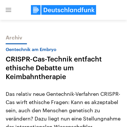
Close
menu
Archiv
Themen
Gentechnik am Embryo
CRISPR-Cas-Technik entfacht
ethische Debatte um
Keimbahntherapie
Das relativ neue Gentechnik-Verfahren CRISPR-
Landtagswahl Sachsen-Anhalt
USA
Cas wirft ethische Fragen: Kann es akzeptabel
2026
Aktuelle Beiträge, Analys
Alle Informationen
Hintergründe
sein, auch den Menschen genetisch zu
Sachsen-Anhalt wählt am 6.
Wirtschaftlich und militäri
September 2026 einen neuen
gehören die Vereinigten S
verändern? Dazu liegt nun eine Stellungnahme
Landtag. Seit 2021 wird das
den mächtigsten Ländern 
Bundesland von einer Koalition aus
der internationalen Wissenschaftler-
mit großem Einfluss auf d