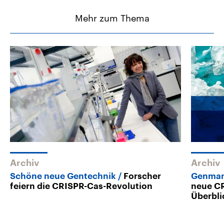
Mehr zum Thema
Archiv
Archiv
Schöne neue Gentechnik
Forscher
Genman
feiern die CRISPR-Cas-Revolution
neue CR
Überbli