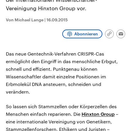
CDU, SPD und FDP regiert.-
aktuelle Weltgeschehen.
Vereinigung Hinxton Group vor.
Umfragen, Prognosen,
Wahlprogramme, aktuelle Berichte
Sendungen
Programm
Podcasts
und Hintergründe zu den Parteien
Von Michael Lange
|
16.09.2015
und Kandidaten der anstehenden
Wahl.
Audio-Archiv
Abonnieren
Link
Emai
kopieren/te
Das neue Gentechnik-Verfahren CRISPR-Cas
ermöglicht den Eingriff in das menschliche Erbgut,
schnell und effizient. Punktgenau können
Wissenschaftler damit einzelne Positionen im
Erbmolekül DNA ansteuern, schneiden und
verändern.
So lassen sich Stammzellen oder Körperzellen des
Menschen einfach reparieren. Die
Hinxton Group
–
eine internationale Vereinigung von Genetikern,
Stammzellenforschern, Ethikern und Juristen –