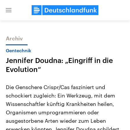
Close
menu
Archiv
Themen
Gentechnik
Jennifer Doudna: „Eingriff in die
Evolution“
Die Genschere Crispr/Cas fasziniert und
schockiert zugleich: Ein Werkzeug, mit dem
Landtagswahl Sachsen-Anhalt
USA
Wissenschaftler künftig Krankheiten heilen,
2026
Aktuelle Beiträge, Analys
Alle Informationen
Hintergründe
Organismen umprogrammieren oder
Sachsen-Anhalt wählt am 6.
Wirtschaftlich und militäri
September 2026 einen neuen
gehören die Vereinigten S
ausgestorbene Arten wieder zum Leben
Landtag. Seit 2021 wird das
den mächtigsten Ländern 
erwecken könnten. Jennifer Doudna schildert
Bundesland von einer Koalition aus
mit großem Einfluss auf d