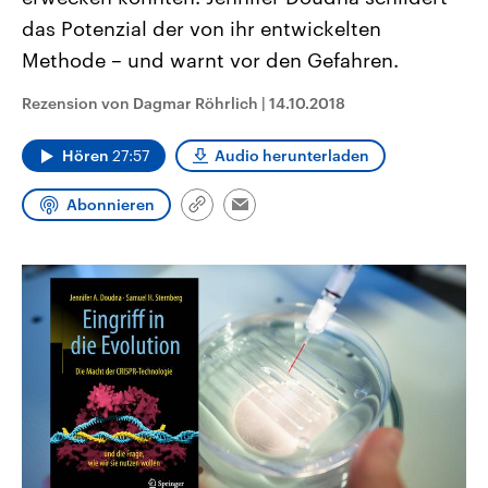
CDU, SPD und FDP regiert.-
aktuelle Weltgeschehen.
das Potenzial der von ihr entwickelten
Umfragen, Prognosen,
Wahlprogramme, aktuelle Berichte
Methode – und warnt vor den Gefahren.
Sendungen
Programm
Podcasts
und Hintergründe zu den Parteien
und Kandidaten der anstehenden
Wahl.
Rezension von Dagmar Röhrlich
|
14.10.2018
Audio-Archiv
Hören
27:57
Audio herunterladen
Abonnieren
Link
Email
kopieren/teilen