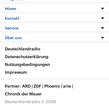
Programm
Hören
Alle Sendungen
Livestream
Kontakt
Die Nachrichten
Audios
Hörerservice
Service
Nachrichtenleicht
Podcasts
Social Media
FAQ
Über uns
Neue Beiträge auf dlf.de
Deutschlandfunk App
Newsletter
Deutschlandradio
Themen-Schwerpunkte
Nachrichten App
Deutschlandradio
Veranstaltungen
Presse
Frequenzen
Datenschutzerklärung
Musikliste
Ausbildung und Karriere
Nutzungsbedingungen
RSS
Transparenz
Impressum
Korrekturen
Barrierefreiheit
Partner
ARD
|
ZDF
|
Phoenix
|
arte
|
Chronik der Mauer
Deutschlandradio © 2026