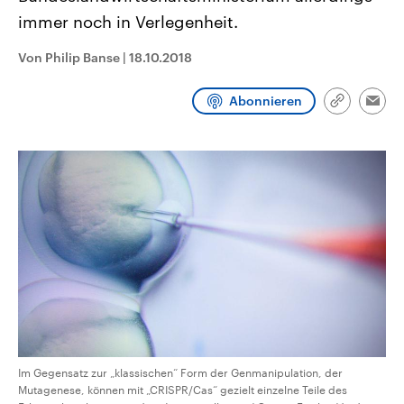
CDU, SPD und FDP regiert.-
aktuelle Weltgeschehen.
immer noch in Verlegenheit.
Umfragen, Prognosen,
Wahlprogramme, aktuelle Berichte
Sendungen
Programm
Podcasts
und Hintergründe zu den Parteien
Von Philip Banse
|
18.10.2018
und Kandidaten der anstehenden
Wahl.
Audio-Archiv
Abonnieren
Link
Emai
kopieren/te
Im Gegensatz zur „klassischen“ Form der Genmanipulation, der
Mutagenese, können mit „CRISPR/Cas“ gezielt einzelne Teile des