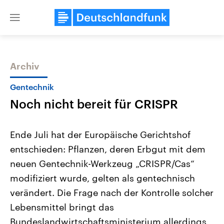
Close
menu
Archiv
Themen
Gentechnik
Noch nicht bereit für CRISPR
Ende Juli hat der Europäische Gerichtshof
entschieden: Pflanzen, deren Erbgut mit dem
neuen Gentechnik-Werkzeug „CRISPR/Cas“
Landtagswahl Sachsen-Anhalt
USA
modifiziert wurde, gelten als gentechnisch
2026
Aktuelle Beiträge, Analys
Alle Informationen
verändert. Die Frage nach der Kontrolle solcher
Hintergründe
Sachsen-Anhalt wählt am 6.
Wirtschaftlich und militäri
Lebensmittel bringt das
September 2026 einen neuen
gehören die Vereinigten S
Landtag. Seit 2021 wird das
den mächtigsten Ländern 
Bundeslandwirtschaftsministerium allerdings
Bundesland von einer Koalition aus
mit großem Einfluss auf d