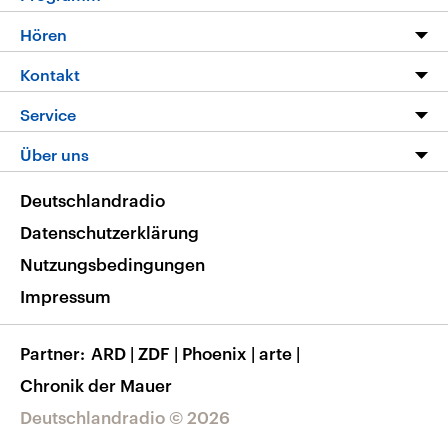
Programm
Hören
Alle Sendungen
Livestream
Kontakt
Die Nachrichten
Audios
Hörerservice
Service
Nachrichtenleicht
Podcasts
Social Media
FAQ
Über uns
Neue Beiträge auf dlf.de
Deutschlandfunk App
Newsletter
Deutschlandradio
Themen-Schwerpunkte
Nachrichten App
Deutschlandradio
Veranstaltungen
Presse
Frequenzen
Datenschutzerklärung
Musikliste
Ausbildung und Karriere
Nutzungsbedingungen
RSS
Transparenz
Impressum
Korrekturen
Barrierefreiheit
Partner
ARD
|
ZDF
|
Phoenix
|
arte
|
Chronik der Mauer
Deutschlandradio © 2026