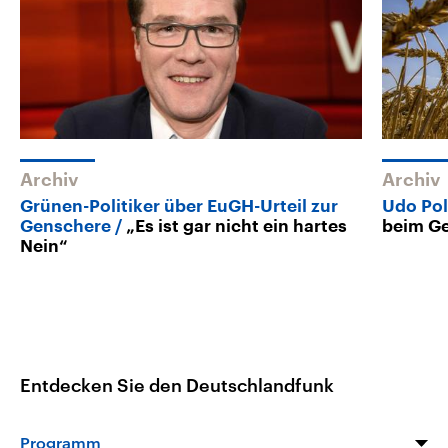
Archiv
Archiv
Grünen-Politiker über EuGH-Urteil zur
Udo Pol
Genschere
„Es ist gar nicht ein hartes
beim G
Nein“
Entdecken Sie den Deutschlandfunk
Programm