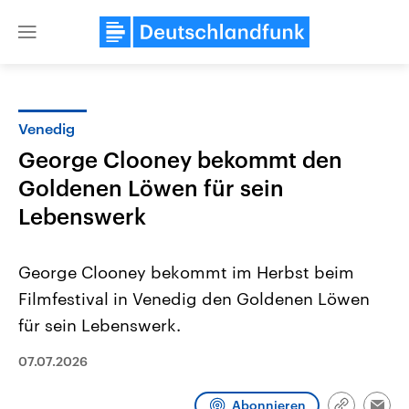
Close
menu
Venedig
Themen
George Clooney bekommt den
Goldenen Löwen für sein
Lebenswerk
George Clooney bekommt im Herbst beim
Filmfestival in Venedig den Goldenen Löwen
Landtagswahl Sachsen-Anhalt
USA
für sein Lebenswerk.
2026
Aktuelle Beiträge, Analys
Alle Informationen
Hintergründe
07.07.2026
Sachsen-Anhalt wählt am 6.
Wirtschaftlich und militäri
September 2026 einen neuen
gehören die Vereinigten S
Landtag. Seit 2021 wird das
den mächtigsten Ländern 
Abonnieren
Bundesland von einer Koalition aus
mit großem Einfluss auf d