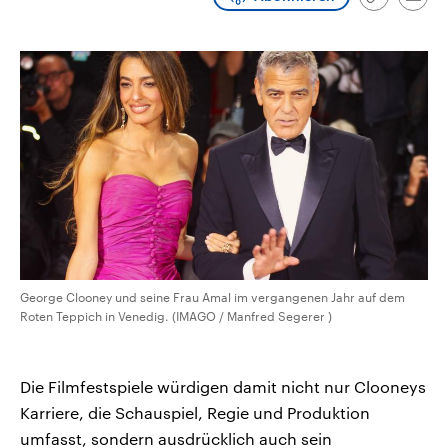
Link
Emai
CDU, SPD und FDP regiert.-
aktuelle Weltgeschehen.
kopieren/te
Umfragen, Prognosen,
Wahlprogramme, aktuelle Berichte
Sendungen
Programm
Podcasts
und Hintergründe zu den Parteien
und Kandidaten der anstehenden
Wahl.
Audio-Archiv
George Clooney und seine Frau Amal im vergangenen Jahr auf dem
Roten Teppich in Venedig. (IMAGO / Manfred Segerer )
Die Filmfestspiele würdigen damit nicht nur Clooneys
Karriere, die Schauspiel, Regie und Produktion
umfasst, sondern ausdrücklich auch sein