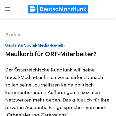
Close
menu
Archiv
Themen
Geplante Social-Media-Regeln
Maulkorb für ORF-Mitarbeiter?
Der Österreichische Rundfunk will seine
Social-Media-Leitlinien verschärfen. Danach
sollen seine Journalisten keine politisch
Landtagswahl Sachsen-Anhalt
USA
kommentierenden Äußerungen in sozialen
2026
Aktuelle Beiträge, Analys
Alle Informationen
Netzwerken mehr geben. Das gilt auch für ihre
Hintergründe
Sachsen-Anhalt wählt am 6.
Wirtschaftlich und militäri
privaten Accounts. Einige sprechen von einer
September 2026 einen neuen
gehören die Vereinigten S
Landtag. Seit 2021 wird das
den mächtigsten Ländern 
„Orbanisierung Österreichs“.
Bundesland von einer Koalition aus
mit großem Einfluss auf d