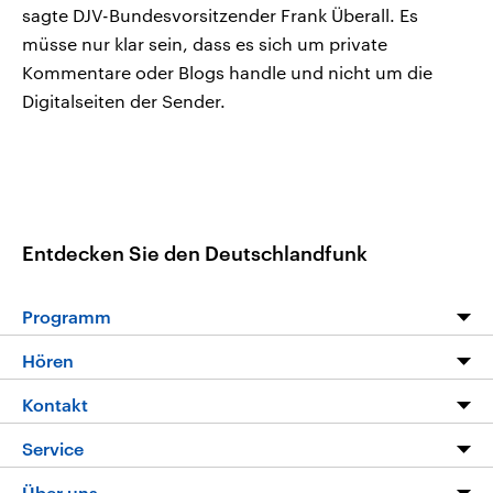
sagte DJV-Bundesvorsitzender Frank Überall. Es
müsse nur klar sein, dass es sich um private
Kommentare oder Blogs handle und nicht um die
Digitalseiten der Sender.
Entdecken Sie den Deutschlandfunk
Programm
Programm
Hören
Alle Sendungen
Livestream
Kontakt
Die Nachrichten
Audios
Hörerservice
Service
Nachrichtenleicht
Podcasts
Social Media
FAQ
Über uns