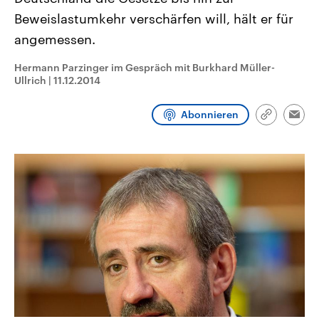
CDU, SPD und FDP regiert.-
aktuelle Weltgeschehen.
Beweislastumkehr verschärfen will, hält er für
Umfragen, Prognosen,
Wahlprogramme, aktuelle Berichte
angemessen.
Sendungen
Programm
Podcasts
und Hintergründe zu den Parteien
und Kandidaten der anstehenden
Wahl.
Hermann Parzinger im Gespräch mit Burkhard Müller-
Audio-Archiv
Ullrich
|
11.12.2014
Abonnieren
Link
Emai
kopieren/te