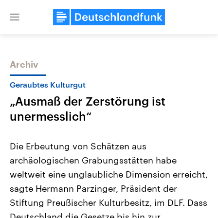
Close
menu
Archiv
Themen
Geraubtes Kulturgut
„Ausmaß der Zerstörung ist
unermesslich“
Die Erbeutung von Schätzen aus
archäologischen Grabungsstätten habe
Landtagswahl Sachsen-Anhalt
USA
weltweit eine unglaubliche Dimension erreicht,
2026
Aktuelle Beiträge, Analys
Alle Informationen
Hintergründe
sagte Hermann Parzinger, Präsident der
Sachsen-Anhalt wählt am 6.
Wirtschaftlich und militäri
September 2026 einen neuen
gehören die Vereinigten S
Stiftung Preußischer Kulturbesitz, im DLF. Dass
Landtag. Seit 2021 wird das
den mächtigsten Ländern 
Deutschland die Gesetze bis hin zur
Bundesland von einer Koalition aus
mit großem Einfluss auf d