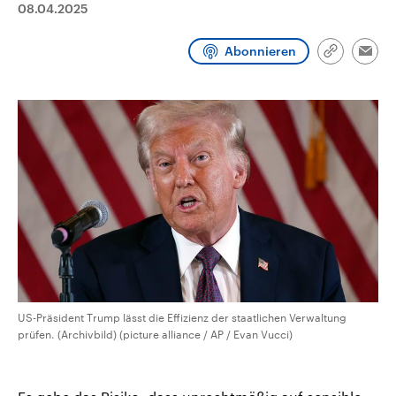
08.04.2025
CDU, SPD und FDP regiert.-
aktuelle Weltgeschehen.
Umfragen, Prognosen,
Wahlprogramme, aktuelle Berichte
Abonnieren
Sendungen
Programm
Podcasts
und Hintergründe zu den Parteien
Link
Emai
und Kandidaten der anstehenden
kopieren/te
Wahl.
Audio-Archiv
US-Präsident Trump lässt die Effizienz der staatlichen Verwaltung
prüfen. (Archivbild) (picture alliance / AP / Evan Vucci)