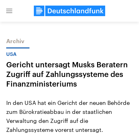
Close
menu
Archiv
Themen
USA
Gericht untersagt Musks Beratern
Zugriff auf Zahlungssysteme des
Finanzministeriums
In den USA hat ein Gericht der neuen Behörde
Landtagswahl Sachsen-Anhalt
USA
zum Bürokratieabbau in der staatlichen
2026
Aktuelle Beiträge, Analys
Alle Informationen
Hintergründe
Verwaltung den Zugriff auf die
Sachsen-Anhalt wählt am 6.
Wirtschaftlich und militäri
September 2026 einen neuen
gehören die Vereinigten S
Zahlungssysteme vorerst untersagt.
Landtag. Seit 2021 wird das
den mächtigsten Ländern 
Bundesland von einer Koalition aus
mit großem Einfluss auf d