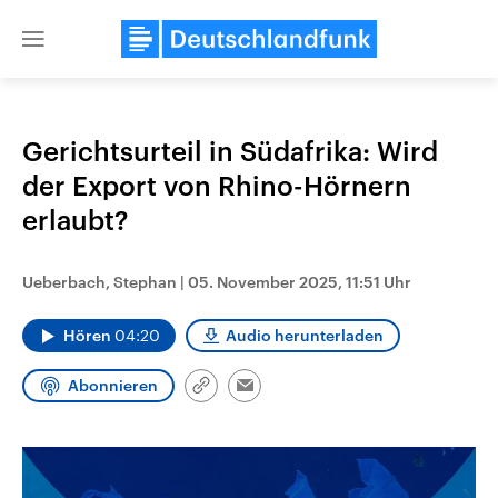
Close
menu
Gerichtsurteil in Südafrika: Wird
Themen
der Export von Rhino-Hörnern
erlaubt?
Ueberbach, Stephan
|
05. November 2025, 11:51 Uhr
Hören
04:20
Audio herunterladen
Abonnieren
Landtagswahl Sachsen-Anhalt
USA
Link
Email
2026
Aktuelle Beiträge, Analys
kopieren/teilen
Alle Informationen
Hintergründe
Sachsen-Anhalt wählt am 6.
Wirtschaftlich und militäri
September 2026 einen neuen
gehören die Vereinigten S
Landtag. Seit 2021 wird das
den mächtigsten Ländern 
Bundesland von einer Koalition aus
mit großem Einfluss auf d