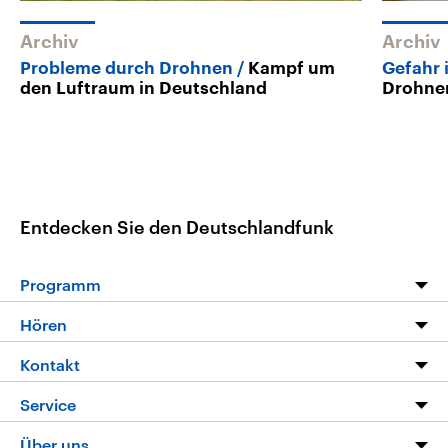
Archiv
Archiv
Probleme durch Drohnen
Kampf um
Gefahr 
den Luftraum in Deutschland
Drohne
Entdecken Sie den Deutschlandfunk
Programm
Programm
Hören
Alle Sendungen
Livestream
Kontakt
Die Nachrichten
Audios
Hörerservice
Service
Nachrichtenleicht
Podcasts
Social Media
FAQ
Über uns
Neue Beiträge auf dlf.de