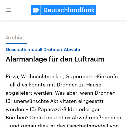
Close
menu
Archiv
Themen
Geschäftsmodell Drohnen-Abwehr
Alarmanlage für den Luftraum
Pizza, Weihnachtspaket, Supermarkt-Einkäufe
– all dies könnte mit Drohnen zu Hause
abgeliefert werden. Was aber, wenn Drohnen
Landtagswahl Sachsen-Anhalt
USA
für unerwünschte Aktivitäten eingesetzt
2026
Aktuelle Beiträge, Analys
Alle Informationen
werden – für Paparazzi-Bilder oder gar
Hintergründe
Sachsen-Anhalt wählt am 6.
Wirtschaftlich und militäri
Bomben? Dann braucht es Abwehrmaßnahmen
September 2026 einen neuen
gehören die Vereinigten S
Landtag. Seit 2021 wird das
den mächtigsten Ländern 
– und genau dies ist das Geschäftsmodell von
Bundesland von einer Koalition aus
mit großem Einfluss auf d