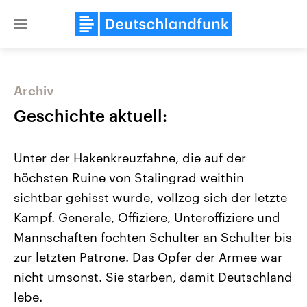
Close
menu
Archiv
Themen
Geschichte aktuell:
Unter der Hakenkreuzfahne, die auf der
höchsten Ruine von Stalingrad weithin
sichtbar gehisst wurde, vollzog sich der letzte
Kampf. Generale, Offiziere, Unteroffiziere und
Mannschaften fochten Schulter an Schulter bis
USA
Nahostkonflikt
Aktuelle Beiträge, Analysen und
Aktuelle Lage und Hinter
zur letzten Patrone. Das Opfer der Armee war
Der Überfall der palästine
Hintergründe
Wirtschaftlich und militärisch
Terrororganisation Hamas
nicht umsonst. Sie starben, damit Deutschland
gehören die Vereinigten Staaten zu
Oktober 2023 auf Israel ha
den mächtigsten Ländern der Erde,
Region wieder die Gewalt 
lebe.
mit großem Einfluss auf das
Israel möchte die Hamas z