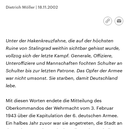
aktuelle Weltgeschehen.
Diese wird wie die Hisboll
Dietrich Möller
|
18.11.2002
Libanon vom Iran unterstüt
Sendungen
Programm
Podcasts
Link
Emai
kopieren/te
Audio-Archiv
Unter der Hakenkreuzfahne, die auf der höchsten
Ruine von Stalingrad weithin sichtbar gehisst wurde,
vollzog sich der letzte Kampf. Generale, Offiziere,
Unteroffiziere und Mannschaften fochten Schulter an
Schulter bis zur letzten Patrone. Das Opfer der Armee
war nicht umsonst. Sie starben, damit Deutschland
lebe.
Mit diesen Worten endete die Mitteilung des
Oberkommandos der Wehrmacht vom 3. Februar
1943 über die Kapitulation der 6. deutschen Armee.
Ein halbes Jahr zuvor war sie angetreten, die Stadt an