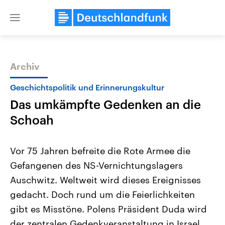
Close
menu
Archiv
Themen
Geschichtspolitik und Erinnerungskultur
Das umkämpfte Gedenken an die
Schoah
Vor 75 Jahren befreite die Rote Armee die
Gefangenen des NS-Vernichtungslagers
Landtagswahl Sachsen-Anhalt
USA
Auschwitz. Weltweit wird dieses Ereignisses
2026
Aktuelle Beiträge, Analys
Alle Informationen
Hintergründe
gedacht. Doch rund um die Feierlichkeiten
Sachsen-Anhalt wählt am 6.
Wirtschaftlich und militäri
September 2026 einen neuen
gehören die Vereinigten S
gibt es Misstöne. Polens Präsident Duda wird
Landtag. Seit 2021 wird das
den mächtigsten Ländern 
der zentralen Gedenkveranstaltung in Israel
Bundesland von einer Koalition aus
mit großem Einfluss auf d