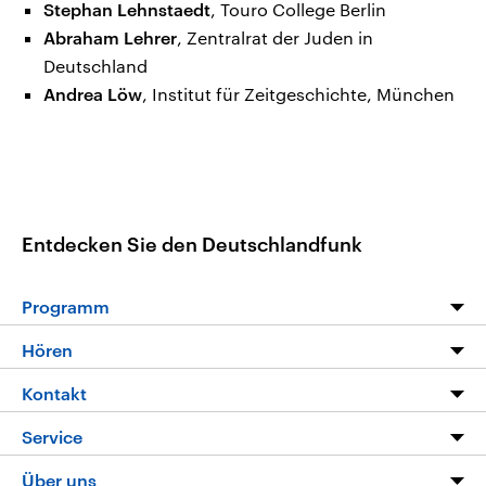
Stephan Lehnstaedt
, Touro College Berlin
Abraham Lehrer
, Zentralrat der Juden in
Deutschland
Andrea Löw
, Institut für Zeitgeschichte, München
Entdecken Sie den Deutschlandfunk
Programm
Programm
Hören
Alle Sendungen
Livestream
Kontakt
Die Nachrichten
Audios
Hörerservice
Service
Nachrichtenleicht
Podcasts
Social Media
FAQ
Über uns
Neue Beiträge auf dlf.de