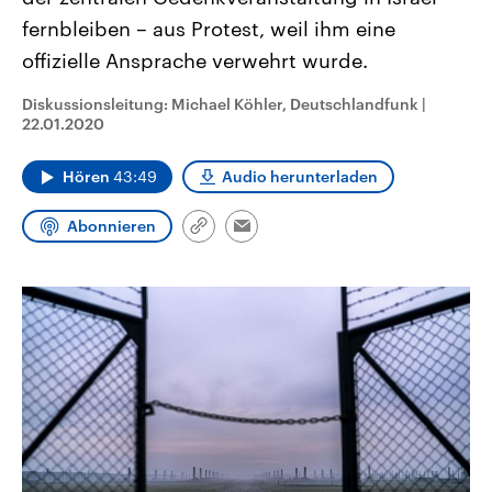
CDU, SPD und FDP regiert.-
aktuelle Weltgeschehen.
fernbleiben – aus Protest, weil ihm eine
Umfragen, Prognosen,
Wahlprogramme, aktuelle Berichte
offizielle Ansprache verwehrt wurde.
Sendungen
Programm
Podcasts
und Hintergründe zu den Parteien
und Kandidaten der anstehenden
Wahl.
Diskussionsleitung: Michael Köhler, Deutschlandfunk
|
Audio-Archiv
22.01.2020
Hören
43:49
Audio herunterladen
Abonnieren
Link
Email
kopieren/teilen