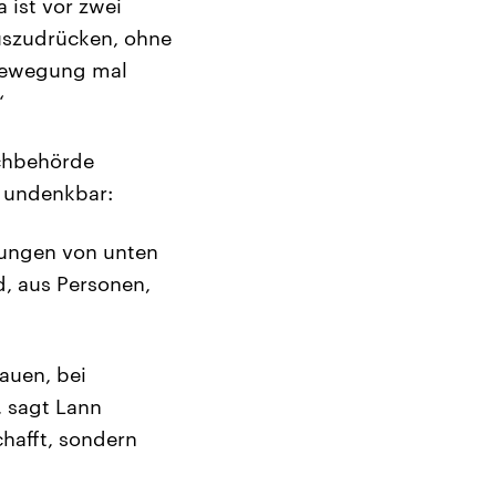
 ist vor zwei
uszudrücken, ohne
sbewegung mal
“
achbehörde
o undenkbar:
rungen von unten
, aus Personen,
auen, bei
 sagt Lann
hafft, sondern