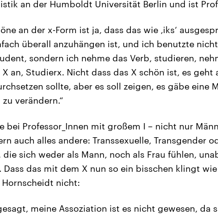
istik an der Humboldt Universität Berlin und ist Pro
höne an der x-Form ist ja, dass das wie ‚iks‘ ausges
infach überall anzuhängen ist, und ich benutzte nich
udent, sondern ich nehme das Verb, studieren, n
X an, Studierx. Nicht dass das X schön ist, es geht
rchsetzen sollte, aber es soll zeigen, es gäbe eine 
 zu verändern.“
 bei Professor_Innen mit großem I – nicht nur Män
rn auch alles andere: Transsexuelle, Transgender 
 die sich weder als Mann, noch als Frau fühlen, un
. Dass das mit dem X nun so ein bisschen klingt wie
 Hornscheidt nicht:
gesagt, meine Assoziation ist es nicht gewesen, da 