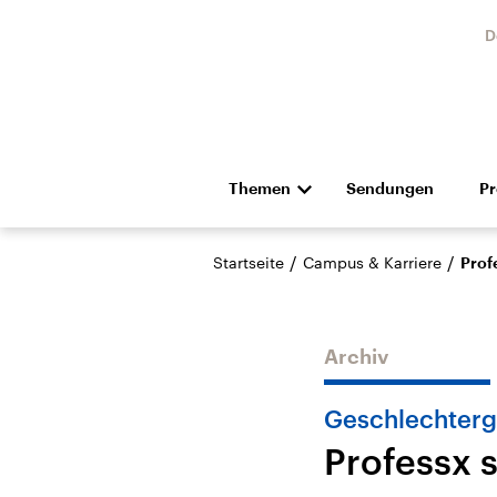
D
Themen
Sendungen
P
Die Nachrichten
Politik
/
/
Startseite
Campus & Karriere
Prof
Hörspiel und Feature
Musik
Archiv
Geschlechterg
Professx s
Landtagswahl Sachsen-
USA
Anhalt 2026
Aktuel