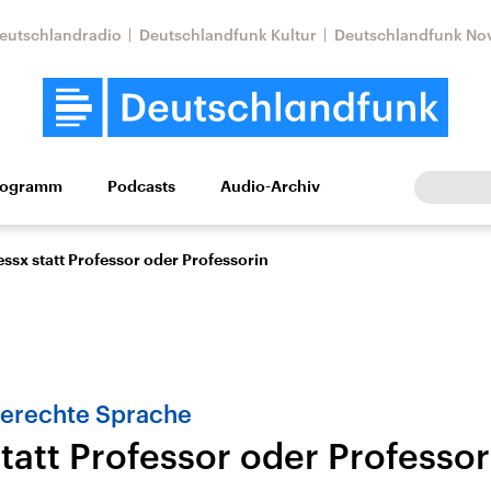
eutschlandradio
Deutschlandfunk Kultur
Deutschlandfunk No
rogramm
Podcasts
Audio-Archiv
Wirtschaft
Wissen
Kultur
Europa
Gesellschaf
essx statt Professor oder Professorin
erechte Sprache
tatt Professor oder Professor
Nahostkonflikt
Iran
le Beiträge,
Aktuelle Lage und
Aktuelle Lage und