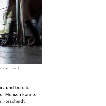
Rumpenhorst)
urz und bereits
eser Mensch könnte
nn Horscheidt