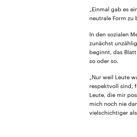
„Einmal gab es ei
neutrale Form zu
In den sozialen 
zunächst unzähli
beginnt, das Blat
so oder so.
„Nur weil Leute w
respektvoll sind,
Leute, die mir pos
mich noch nie dami
vielschichtiger al