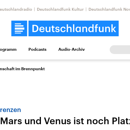
eutschlandradio
Deutschlandfunk Kultur
Deutschlandfunk No
rogramm
Podcasts
Audio-Archiv
Wirtschaft
Wissen
Kultur
Europa
Gesellschaf
enschaft im Brennpunkt
renzen
Mars und Venus ist noch Plat
tkonflikt
Iran
Faktenchecks
In unseren Faktenc
lle Lage und
Aktuelle Lage und