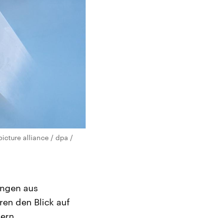
cture alliance / dpa /
ingen aus
ren den Blick auf
ern.