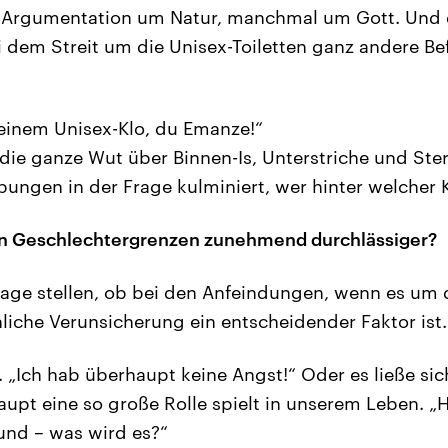
er Argumentation um Natur, manchmal um Gott. Und
i dem Streit um die Unisex-Toiletten ganz andere Be
deinem Unisex-Klo, du Emanze!“
die ganze Wut über Binnen-Is, Unterstriche und Ste
ungen in der Frage kulminiert, wer hinter welcher K
en Geschlechtergrenzen zunehmend durchlässiger?
rage stellen, ob bei den Anfeindungen, wenn es u
nliche Verunsicherung ein entscheidender Faktor ist.
 „Ich hab überhaupt keine Angst!“ Oder es ließe si
upt eine so große Rolle spielt in unserem Leben. „
nd – was wird es?“