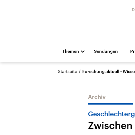
D
Themen
Sendungen
P
Die Nachrichten
Politik
/
Startseite
Forschung aktuell - Wiss
Hörspiel und Feature
Musik
Archiv
Geschlechterg
Zwischen 
USA
Nahos
Aktuelle Beiträge,
Aktue