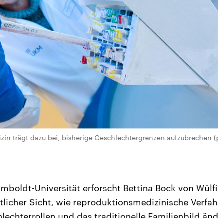
in trägt dazu bei, bisherige Geschlechtergrenzen aufzubrechen (pi
umboldt-Universität erforscht Bettina Bock von Wülf
tlicher Sicht, wie reproduktionsmedizinische Verfah
lechterrollen und das traditionelle Familienbild änd