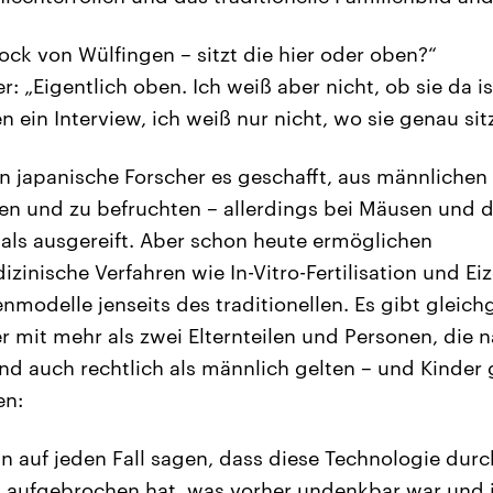
ock von Wülfingen – sitzt die hier oder oben?“
er: „Eigentlich oben. Ich weiß aber nicht, ob sie da is
n ein Interview, ich weiß nur nicht, wo sie genau sitz
en japanische Forscher es geschafft, aus männlichen 
llen und zu befruchten – allerdings bei Mäusen und d
 als ausgereift. Aber schon heute ermöglichen
zinische Verfahren wie In-Vitro-Fertilisation und Ei
enmodelle jenseits des traditionellen. Es gibt gleic
er mit mehr als zwei Elternteilen und Personen, die 
und auch rechtlich als männlich gelten – und Kinder 
en:
n auf jeden Fall sagen, dass diese Technologie dur
l aufgebrochen hat, was vorher undenkbar war und j