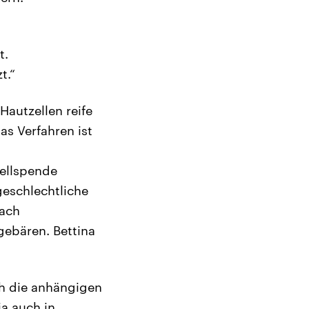
t.
t.“
Hautzellen reife
as Verfahren ist
zellspende
hgeschlechtliche
nach
gebären. Bettina
ch die anhängigen
a auch in