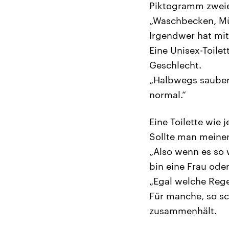
Piktogramm zweier
„Waschbecken, Mül
Irgendwer hat mit
Eine Unisex-Toile
Geschlecht.
„Halbwegs sauber.
normal.“
Eine Toilette wie 
Sollte man meine
„Also wenn es so 
bin eine Frau oder
„Egal welche Rege
Für manche, so sch
zusammenhält.