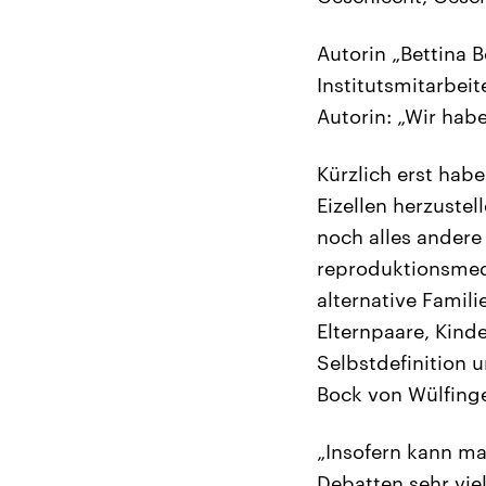
Autorin „Bettina B
Institutsmitarbeit
Autorin: „Wir habe
Kürzlich erst hab
Eizellen herzuste
noch alles andere
reproduktionsmedi
alternative Famili
Elternpaare, Kind
Selbstdefinition 
Bock von Wülfing
„Insofern kann ma
Debatten sehr vie