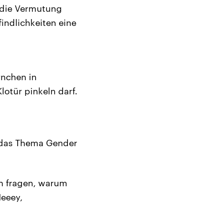
 die Vermutung
findlichkeiten eine
rnchen in
lotür pinkeln darf.
m das Thema Gender
ch fragen, warum
Heeey,