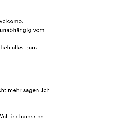
 welcome.
n, unabhängig vom
lich alles ganz
cht mehr sagen ‚Ich
 Welt im Innersten