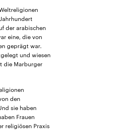
 Weltreligionen
 Jahrhundert
uf der arabischen
ar eine, die von
en geprägt war.
tgelegt und wiesen
gt die Marburger
eligionen
 von den
Und sie haben
haben Frauen
r religiösen Praxis