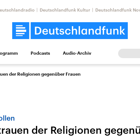
eutschlandradio
Deutschlandfunk Kultur
Deutschlandfunk No
rogramm
Podcasts
Audio-Archiv
Wirtschaft
Wissen
Kultur
Europa
Gesellschaf
uen der Religionen gegenüber Frauen
ollen
rauen der Religionen gegen
Nahostkonflikt
Iran
le Beiträge,
Aktuelle Lage und
Aktuelle Lage und