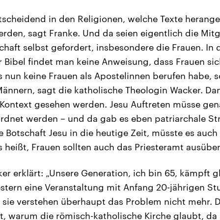
tscheidend in den Religionen, welche Texte heran
rden, sagt Franke. Und da seien eigentlich die Mitg
haft selbst gefordert, insbesondere die Frauen. In 
r Bibel findet man keine Anweisung, dass Frauen si
s nun keine Frauen als Apostelinnen berufen habe, 
Männern, sagt die katholische Theologin Wacker. Da
Kontext gesehen werden. Jesu Auftreten müsse gen
nordnet werden – und da gab es eben patriarchale St
 Botschaft Jesu in die heutige Zeit, müsste es auch
 heißt, Frauen sollten auch das Priesteramt ausübe
er erklärt: „Unsere Generation, ich bin 65, kämpft 
estern eine Veranstaltung mit Anfang 20-jährigen S
 sie verstehen überhaupt das Problem nicht mehr. 
ht, warum die römisch-katholische Kirche glaubt, d