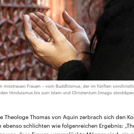
en misstrauen Frauen – vom Buddhismus, der im fünften vorchristl
 den Hinduismus bis zum Islam und Christentum (imago stock&peop
che Theologe Thomas von Aquin zerbrach sich den Ko
ebenso schlichten wie folgenreichen Ergebnis: „Th