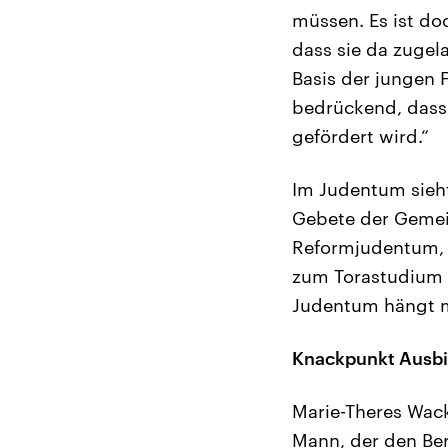
müssen. Es ist do
dass sie da zugela
Basis der jungen 
bedrückend, dass
gefördert wird.“
Im Judentum sieht
Gebete der Gemein
Reformjudentum, b
zum Torastudium z
Judentum hängt ma
Knackpunkt Ausb
Marie-Theres Wacke
Mann, der den Ber