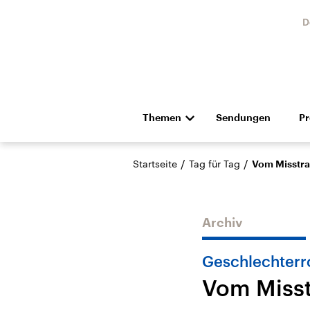
D
Themen
Sendungen
P
Die Nachrichten
Politik
/
/
Startseite
Tag für Tag
Vom Misstra
Hörspiel und Feature
Musik
Archiv
Geschlechterr
Vom Misst
Landtagswahl Sachsen-
USA
Anhalt 2026
Aktuel