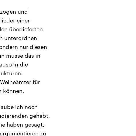
gezogen und
lieder einer
den überlieferten
ch unterordnen
sondern nur diesen
nn müsse das in
auso in die
rukturen.
 Weiheämter für
n können.
glaube ich noch
tudierenden gehabt,
Die haben gesagt,
a argumentieren zu