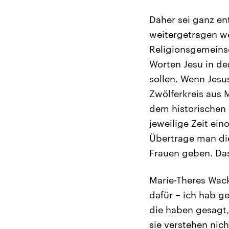
Daher sei ganz en
weitergetragen we
Religionsgemeinsc
Worten Jesu in de
sollen. Wenn Jesu
Zwölferkreis aus 
dem historischen 
jeweilige Zeit ei
Übertrage man die
Frauen geben. Das
Marie-Theres Wack
dafür – ich hab g
die haben gesagt,
sie verstehen nic