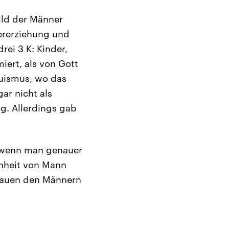
ild der Männer
ererziehung und
rei 3 K: Kinder,
iert, als von Gott
uismus, wo das
ar nicht als
ng. Allerdings gab
, wenn man genauer
chheit von Mann
Frauen den Männern