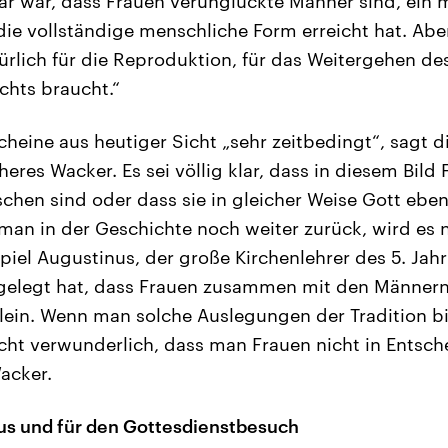
 klar war, dass Frauen verunglückte Männer sind, ein
die vollständige menschliche Form erreicht hat. Abe
ürlich für die Reproduktion, für das Weitergehen de
hts braucht.“
cheine aus heutiger Sicht „sehr zeitbedingt“, sagt d
eres Wacker. Es sei völlig klar, dass in diesem Bild
chen sind oder dass sie in gleicher Weise Gott eben
man in der Geschichte noch weiter zurück, wird es n
piel Augustinus, der große Kirchenlehrer des 5. Jahr
 gelegt hat, dass Frauen zusammen mit den Männern
llein. Wenn man solche Auslegungen der Tradition bis
nicht verwunderlich, dass man Frauen nicht in Entsc
Wacker.
us und für den Gottesdienstbesuch