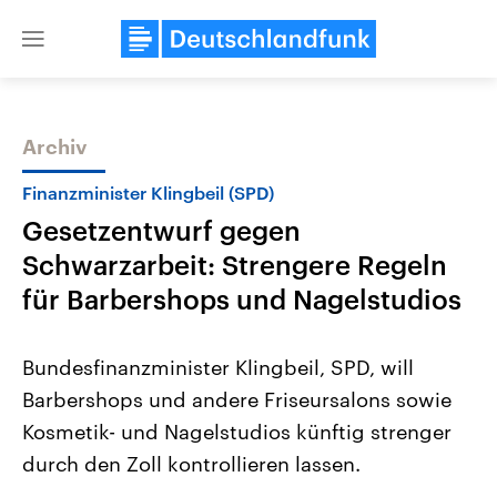
Close
menu
Archiv
Themen
Finanzminister Klingbeil (SPD)
Gesetzentwurf gegen
Schwarzarbeit: Strengere Regeln
für Barbershops und Nagelstudios
Bundesfinanzminister Klingbeil, SPD, will
Landtagswahl Sachsen-Anhalt
USA
Barbershops und andere Friseursalons sowie
2026
Aktuelle Beiträge, Analys
Alle Informationen
Hintergründe
Kosmetik- und Nagelstudios künftig strenger
Sachsen-Anhalt wählt am 6.
Wirtschaftlich und militäri
September 2026 einen neuen
gehören die Vereinigten S
durch den Zoll kontrollieren lassen.
Landtag. Seit 2021 wird das
den mächtigsten Ländern 
Bundesland von einer Koalition aus
mit großem Einfluss auf d