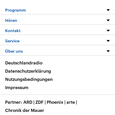
Programm
Programm
Hören
Alle Sendungen
Livestream
Kontakt
Die Nachrichten
Audios
Hörerservice
Service
Nachrichtenleicht
Podcasts
Social Media
FAQ
Über uns
Neue Beiträge auf dlf.de
Deutschlandfunk App
Newsletter
Deutschlandradio
Themen-Schwerpunkte
Nachrichten App
Deutschlandradio
Veranstaltungen
Presse
Frequenzen
Datenschutzerklärung
Musikliste
Ausbildung und Karriere
Nutzungsbedingungen
RSS
Transparenz
Impressum
Korrekturen
Barrierefreiheit
Partner
ARD
|
ZDF
|
Phoenix
|
arte
|
Chronik der Mauer