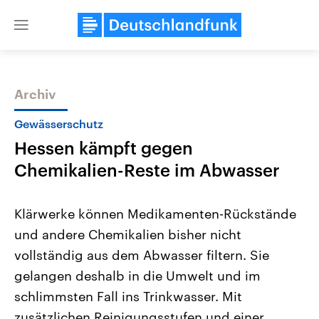
Close
menu
Archiv
Themen
Gewässerschutz
Hessen kämpft gegen
Chemikalien-Reste im Abwasser
Klärwerke können Medikamenten-Rückstände
und andere Chemikalien bisher nicht
Landtagswahl Sachsen-Anhalt
USA
vollständig aus dem Abwasser filtern. Sie
2026
Aktuelle Beiträge, Analys
Alle Informationen
Hintergründe
gelangen deshalb in die Umwelt und im
Sachsen-Anhalt wählt am 6.
Wirtschaftlich und militäri
September 2026 einen neuen
gehören die Vereinigten S
schlimmsten Fall ins Trinkwasser. Mit
Landtag. Seit 2021 wird das
den mächtigsten Ländern 
zusätzlichen Reinigungsstufen und einer
Bundesland von einer Koalition aus
mit großem Einfluss auf d