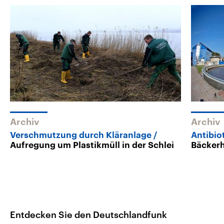
Archiv
Archiv
Verschmutzung durch Kläranlage
Antibio
Aufregung um Plastikmüll in der Schlei
Bäcker
Entdecken Sie den Deutschlandfunk