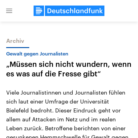
Close
menu
Archiv
Themen
Gewalt gegen Journalisten
„Müssen sich nicht wundern, wenn
es was auf die Fresse gibt“
Viele Journalistinnen und Journalisten fühlen
sich laut einer Umfrage der Universität
Landtagswahl Sachsen-Anhalt
USA
Bielefeld bedroht. Dieser Eindruck geht vor
2026
Aktuelle Beiträge, Analys
Alle Informationen
Hintergründe
allem auf Attacken im Netz und im realen
Sachsen-Anhalt wählt am 6.
Wirtschaftlich und militäri
September 2026 einen neuen
gehören die Vereinigten S
Leben zurück. Betroffene berichten von einer
Landtag. Seit 2021 wird das
den mächtigsten Ländern 
gesunkenen Hemmschwelle für Gewalt gegen
Bundesland von einer Koalition aus
mit großem Einfluss auf d