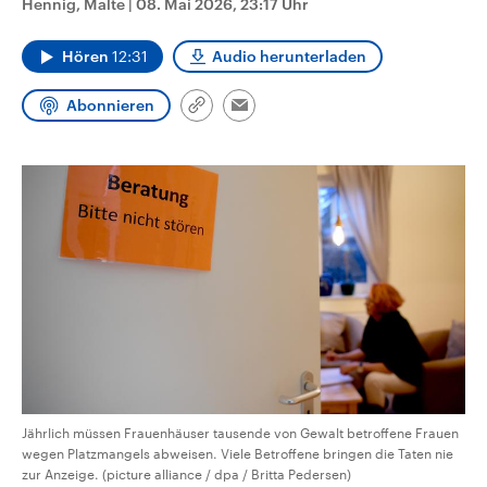
Hennig, Malte
|
08. Mai 2026, 23:17 Uhr
CDU, SPD und FDP regiert.-
aktuelle Weltgeschehen.
Umfragen, Prognosen,
Wahlprogramme, aktuelle Berichte
Hören
12:31
Audio herunterladen
Sendungen
Programm
Podcasts
und Hintergründe zu den Parteien
und Kandidaten der anstehenden
Wahl.
Abonnieren
Link
Email
Audio-Archiv
kopieren/teilen
Jährlich müssen Frauenhäuser tausende von Gewalt betroffene Frauen
wegen Platzmangels abweisen. Viele Betroffene bringen die Taten nie
zur Anzeige. (picture alliance / dpa / Britta Pedersen)