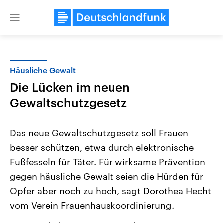
Close
menu
Häusliche Gewalt
Themen
Die Lücken im neuen
Gewaltschutzgesetz
Das neue Gewaltschutzgesetz soll Frauen
besser schützen, etwa durch elektronische
Fußfesseln für Täter. Für wirksame Prävention
Landtagswahl Sachsen-Anhalt
USA
gegen häusliche Gewalt seien die Hürden für
2026
Aktuelle Beiträge, Analys
Opfer aber noch zu hoch, sagt Dorothea Hecht
Alle Informationen
Hintergründe
Sachsen-Anhalt wählt am 6.
Wirtschaftlich und militäri
vom Verein Frauenhauskoordinierung.
September 2026 einen neuen
gehören die Vereinigten S
Landtag. Seit 2021 wird das
den mächtigsten Ländern 
Bundesland von einer Koalition aus
mit großem Einfluss auf d