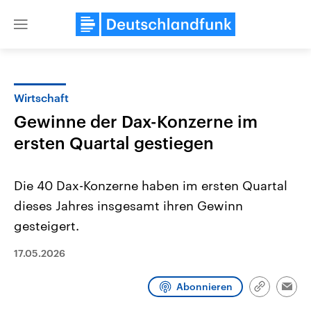
Close
menu
Wirtschaft
Themen
Gewinne der Dax-Konzerne im
ersten Quartal gestiegen
Die 40 Dax-Konzerne haben im ersten Quartal
dieses Jahres insgesamt ihren Gewinn
gesteigert.
USA
Nahostkonflikt
17.05.2026
Aktuelle Beiträge, Analysen und
Aktuelle Lage und Hinter
Der Überfall der palästine
Hintergründe
Wirtschaftlich und militärisch
Terrororganisation Hamas
gehören die Vereinigten Staaten zu
Oktober 2023 auf Israel ha
Abonnieren
Link
Emai
den mächtigsten Ländern der Erde,
Region wieder die Gewalt 
kopieren/te
mit großem Einfluss auf das
Israel möchte die Hamas z