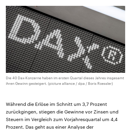
aktuelle Weltgeschehen.
Diese wird wie die Hisboll
Libanon vom Iran unterstüt
Sendungen
Programm
Podcasts
Audio-Archiv
Die 40 Dax-Konzerne haben im ersten Quartal dieses Jahres insgesamt
ihren Gewinn gesteigert. (picture alliance / dpa / Boris Roessler)
Während die Erlöse im Schnitt um 3,7 Prozent
zurückgingen, stiegen die Gewinne vor Zinsen und
Steuern im Vergleich zum Vorjahresquartal um 4,4
Prozent. Das geht aus einer Analyse der