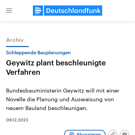
Close
menu
Archiv
Themen
Schleppende Bauplanungen
Geywitz plant beschleunigte
Verfahren
Bundesbauministerin Geywitz will mit einer
Novelle die Planung und Ausweisung von
Landtagswahl Sachsen-Anhalt
USA
neuem Bauland beschleunigen.
2026
Aktuelle Beiträge, Analys
Alle Informationen
Hintergründe
Sachsen-Anhalt wählt am 6.
Wirtschaftlich und militäri
09.12.2023
September 2026 einen neuen
gehören die Vereinigten S
Landtag. Seit 2021 wird das
den mächtigsten Ländern 
Bundesland von einer Koalition aus
mit großem Einfluss auf d
Abonnieren