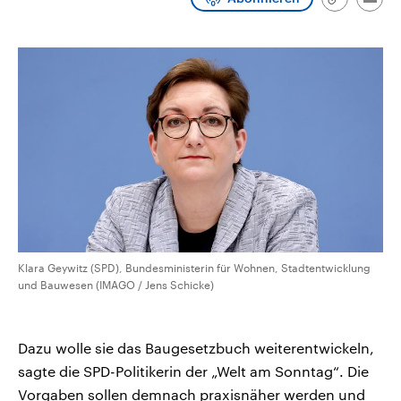
Link
Emai
CDU, SPD und FDP regiert.-
aktuelle Weltgeschehen.
kopieren/te
Umfragen, Prognosen,
Wahlprogramme, aktuelle Berichte
Sendungen
Programm
Podcasts
und Hintergründe zu den Parteien
und Kandidaten der anstehenden
Wahl.
Audio-Archiv
Klara Geywitz (SPD), Bundesministerin für Wohnen, Stadtentwicklung
und Bauwesen (IMAGO / Jens Schicke)
Dazu wolle sie das Baugesetzbuch weiterentwickeln,
sagte die SPD-Politikerin der „Welt am Sonntag“. Die
Vorgaben sollen demnach praxisnäher werden und