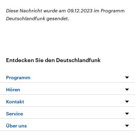
Diese Nachricht wurde am 09.12.2023 im Programm
Deutschlandfunk gesendet.
Entdecken Sie den Deutschlandfunk
Programm
Programm
Hören
Alle Sendungen
Livestream
Kontakt
Die Nachrichten
Audios
Hörerservice
Service
Nachrichtenleicht
Podcasts
Social Media
FAQ
Über uns
Neue Beiträge auf dlf.de
Deutschlandfunk App
Newsletter