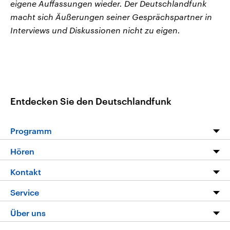
eigene Auffassungen wieder. Der Deutschlandfunk
macht sich Äußerungen seiner Gesprächspartner in
Interviews und Diskussionen nicht zu eigen.
Entdecken Sie den Deutschlandfunk
Programm
Programm
Hören
Alle Sendungen
Livestream
Kontakt
Die Nachrichten
Audios
Hörerservice
Service
Nachrichtenleicht
Podcasts
Social Media
FAQ
Über uns
Neue Beiträge auf dlf.de
Deutschlandfunk App
Newsletter