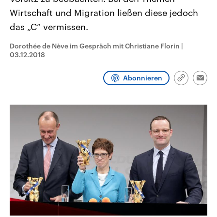
CDU, SPD und FDP regiert.-
aktuelle Weltgeschehen.
Wirtschaft und Migration ließen diese jedoch
Umfragen, Prognosen,
Wahlprogramme, aktuelle Berichte
das „C“ vermissen.
Sendungen
Programm
Podcasts
und Hintergründe zu den Parteien
und Kandidaten der anstehenden
Wahl.
Dorothée de Nève im Gespräch mit Christiane Florin
|
Audio-Archiv
03.12.2018
Abonnieren
Link
Emai
kopieren/te