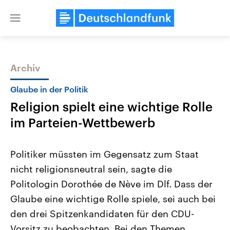
Close
menu
Archiv
Themen
Glaube in der Politik
Religion spielt eine wichtige Rolle
im Parteien-Wettbewerb
Politiker müssten im Gegensatz zum Staat
nicht religionsneutral sein, sagte die
Landtagswahl Sachsen-Anhalt
USA
Politologin Dorothée de Nève im Dlf. Dass der
2026
Aktuelle Beiträge, Analys
Alle Informationen
Hintergründe
Glaube eine wichtige Rolle spiele, sei auch bei
Sachsen-Anhalt wählt am 6.
Wirtschaftlich und militäri
September 2026 einen neuen
gehören die Vereinigten S
den drei Spitzenkandidaten für den CDU-
Landtag. Seit 2021 wird das
den mächtigsten Ländern 
Vorsitz zu beobachten. Bei den Themen
Bundesland von einer Koalition aus
mit großem Einfluss auf d