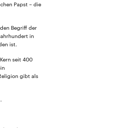
schen Papst – die
den Begriff der
Jahrhundert in
en ist.
Kern seit 400
in
ligion gibt als
.