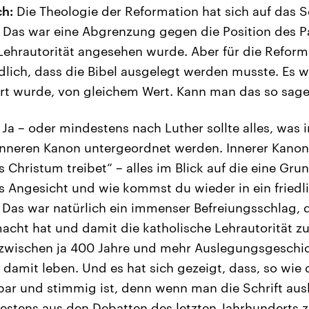
h:
Die Theologie der Reformation hat sich auf das Sc
. Das war eine Abgrenzung gegen die Position des Pa
 Lehrautorität angesehen wurde. Aber für die Reform
dlich, dass die Bibel ausgelegt werden musste. Es w
ert wurde, von gleichem Wert. Kann man das so sag
Ja – oder mindestens nach Luther sollte alles, was in
nneren Kanon untergeordnet werden. Innerer Kanon 
 Christum treibet“ – alles im Blick auf die eine Gru
 Angesicht und wie kommst du wieder in ein friedli
. Das war natürlich ein immenser Befreiungsschlag, d
cht hat und damit die katholische Lehrautorität z
nzwischen ja 400 Jahre und mehr Auslegungsgeschi
damit leben. Und es hat sich gezeigt, dass, so wie 
tbar und stimmig ist, denn wenn man die Schrift au
destens aus den Debatten des letzten Jahrhunderts