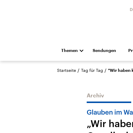
D
Themen
Sendungen
P
Die Nachrichten
Politik
/
/
Startseite
Tag für Tag
"Wir haben k
Hörspiel und Feature
Musik
Archiv
Glauben im Wa
„Wir habe
Landtagswahl Sachsen-
USA
Anhalt 2026
Aktuel