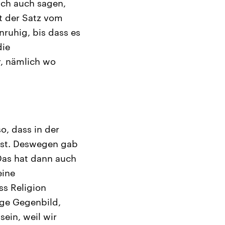
ich auch sagen,
ßt der Satz vom
nruhig, bis dass es
die
r, nämlich wo
so, dass in der
 ist. Deswegen gab
. Das hat dann auch
eine
ss Religion
zige Gegenbild,
ein, weil wir