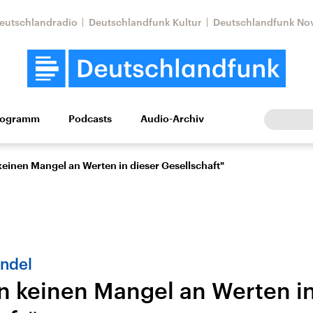
eutschlandradio
Deutschlandfunk Kultur
Deutschlandfunk No
rogramm
Podcasts
Audio-Archiv
Wirtschaft
Wissen
Kultur
Europa
Gesellschaf
einen Mangel an Werten in dieser Gesellschaft"
ndel
n keinen Mangel an Werten in
Nahostkonflikt
Iran
le Beiträge,
Aktuelle Lage und
Aktuelle Lage und