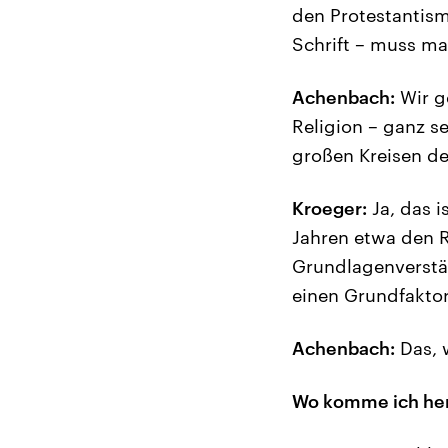
den Protestantism
Schrift – muss m
Achenbach:
Wir g
Religion – ganz s
großen Kreisen de
Kroeger:
Ja, das i
Jahren etwa den Re
Grundlagenverstän
einen Grundfaktor
Achenbach:
Das, 
Wo komme ich her,