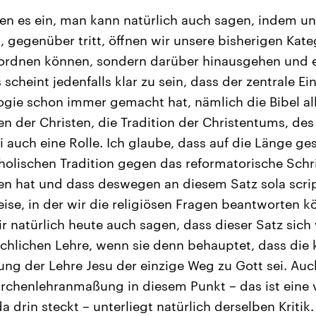
n es ein, man kann natürlich auch sagen, indem uns
, gegenüber tritt, öffnen wir unsere bisherigen Kate
inordnen können, sondern darüber hinausgehen und
 scheint jedenfalls klar zu sein, dass der zentrale E
ogie schon immer gemacht hat, nämlich die Bibel alle
n der Christen, die Tradition der Christentums, de
i auch eine Rolle. Ich glaube, dass auf die Länge ge
olischen Tradition gegen das reformatorische Schrif
en hat und dass deswegen an diesem Satz sola script
Weise, in der wir die religiösen Fragen beantworten 
ir natürlich heute auch sagen, dass dieser Satz sic
hlichen Lehre, wenn sie denn behauptet, dass die k
tung der Lehre Jesu der einzige Weg zu Gott sei. Auc
irchenlehranmaßung in diesem Punkt – das ist eine
da drin steckt – unterliegt natürlich derselben Krit