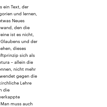
 ein Text, der
gorien und lernen,
 etwas Neues
inwand, den die
ine ist es nicht,
s Glaubens und der
sehen, dieses
tprinzip sich als
ura – allein die
können, nicht mehr
h wendet gegen die
irchliche Lehre
h die
 verkappte
ik. Man muss auch