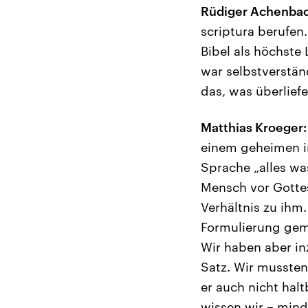
Rüdiger Achenbac
scriptura berufen
Bibel als höchste
war selbstverstän
das, was überlief
Matthias Kroeger:
einem geheimen i
Sprache „alles was
Mensch vor Gottes
Verhältnis zu ihm
Formulierung gema
Wir haben aber i
Satz. Wir mussten 
er auch nicht hal
wissen wir – min