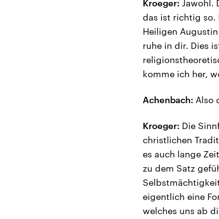
Kroeger:
Jawohl. D
das ist richtig s
Heiligen Augustin:
ruhe in dir. Dies 
religionstheoreti
komme ich her, wo
Achenbach:
Also 
Kroeger:
Die Sinnf
christlichen Trad
es auch lange Zeit
zu dem Satz gefüh
Selbstmächtigkeit
eigentlich eine Fo
welches uns ab di