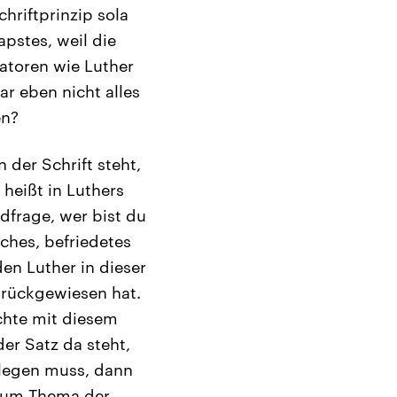
hriftprinzip sola
pstes, weil die
atoren wie Luther
ar eben nicht alles
en?
 der Schrift steht,
heißt in Luthers
ndfrage, wer bist du
ches, befriedetes
en Luther in dieser
urückgewiesen hat.
chte mit diesem
der Satz da steht,
slegen muss, dann
 zum Thema der