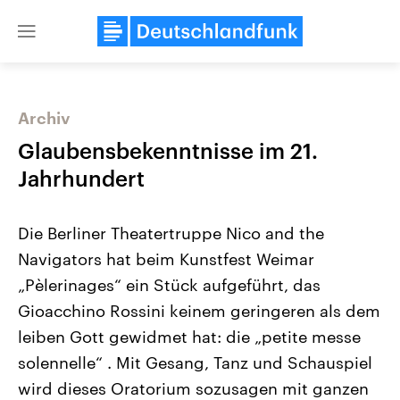
Close
menu
Archiv
Themen
Glaubensbekenntnisse im 21.
Jahrhundert
Die Berliner Theatertruppe Nico and the
Navigators hat beim Kunstfest Weimar
„Pèlerinages“ ein Stück aufgeführt, das
Gioacchino Rossini keinem geringeren als dem
Landtagswahl Sachsen-Anhalt
USA
2026
Aktuelle Beiträge, Analys
leiben Gott gewidmet hat: die „petite messe
Alle Informationen
Hintergründe
Sachsen-Anhalt wählt am 6.
Wirtschaftlich und militäri
solennelle“ . Mit Gesang, Tanz und Schauspiel
September 2026 einen neuen
gehören die Vereinigten S
Landtag. Seit 2021 wird das
den mächtigsten Ländern 
wird dieses Oratorium sozusagen mit ganzen
Bundesland von einer Koalition aus
mit großem Einfluss auf d