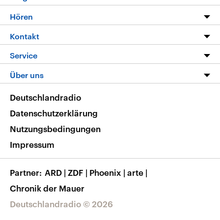
Programm
Hören
Alle Sendungen
Livestream
Kontakt
Die Nachrichten
Audios
Hörerservice
Service
Nachrichtenleicht
Podcasts
Social Media
FAQ
Über uns
Neue Beiträge auf dlf.de
Deutschlandfunk App
Newsletter
Deutschlandradio
Themen-Schwerpunkte
Nachrichten App
Deutschlandradio
Veranstaltungen
Presse
Frequenzen
Datenschutzerklärung
Musikliste
Ausbildung und Karriere
Nutzungsbedingungen
RSS
Transparenz
Impressum
Korrekturen
Barrierefreiheit
Partner
ARD
|
ZDF
|
Phoenix
|
arte
|
Chronik der Mauer
Deutschlandradio © 2026