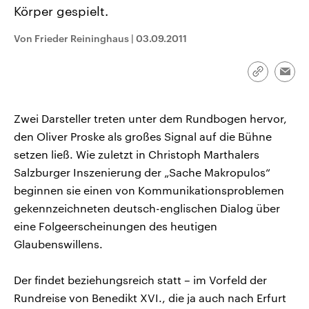
CDU, SPD und FDP regiert.-
aktuelle Weltgeschehen.
Körper gespielt.
Umfragen, Prognosen,
Wahlprogramme, aktuelle Berichte
Von Frieder Reininghaus
|
03.09.2011
Sendungen
Programm
Podcasts
und Hintergründe zu den Parteien
und Kandidaten der anstehenden
Wahl.
Audio-Archiv
Link
Emai
kopieren/te
Zwei Darsteller treten unter dem Rundbogen hervor,
den Oliver Proske als großes Signal auf die Bühne
setzen ließ. Wie zuletzt in Christoph Marthalers
Salzburger Inszenierung der „Sache Makropulos“
beginnen sie einen von Kommunikationsproblemen
gekennzeichneten deutsch-englischen Dialog über
eine Folgeerscheinungen des heutigen
Glaubenswillens.
Der findet beziehungsreich statt – im Vorfeld der
Rundreise von Benedikt XVI., die ja auch nach Erfurt