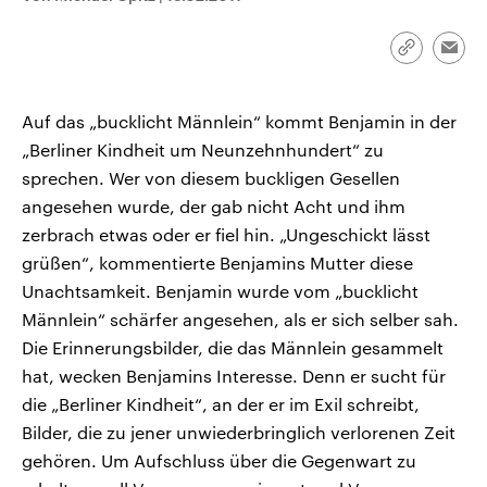
CDU, SPD und FDP regiert.-
aktuelle Weltgeschehen.
Umfragen, Prognosen,
Wahlprogramme, aktuelle Berichte
Link
Emai
Sendungen
Programm
Podcasts
und Hintergründe zu den Parteien
kopieren/te
und Kandidaten der anstehenden
Wahl.
Auf das „bucklicht Männlein“ kommt Benjamin in der
Audio-Archiv
„Berliner Kindheit um Neunzehnhundert“ zu
sprechen. Wer von diesem buckligen Gesellen
angesehen wurde, der gab nicht Acht und ihm
zerbrach etwas oder er fiel hin. „Ungeschickt lässt
grüßen“, kommentierte Benjamins Mutter diese
Unachtsamkeit. Benjamin wurde vom „bucklicht
Männlein“ schärfer angesehen, als er sich selber sah.
Die Erinnerungsbilder, die das Männlein gesammelt
hat, wecken Benjamins Interesse. Denn er sucht für
die „Berliner Kindheit“, an der er im Exil schreibt,
Bilder, die zu jener unwiederbringlich verlorenen Zeit
gehören. Um Aufschluss über die Gegenwart zu