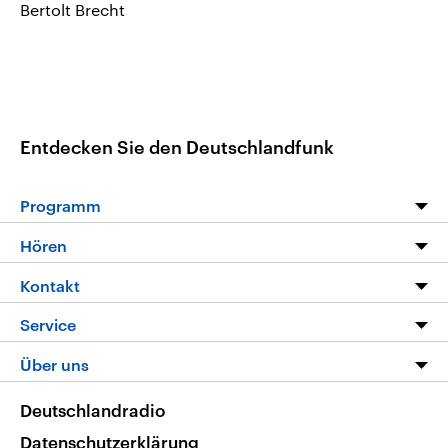
Bertolt Brecht
Entdecken Sie den Deutschlandfunk
Programm
Programm
Hören
Alle Sendungen
Livestream
Kontakt
Die Nachrichten
Audios
Hörerservice
Service
Nachrichtenleicht
Podcasts
Social Media
FAQ
Über uns
Neue Beiträge auf dlf.de
Deutschlandfunk App
Newsletter
Deutschlandradio
Themen-Schwerpunkte
Nachrichten App
Deutschlandradio
Veranstaltungen
Presse
Frequenzen
Datenschutzerklärung