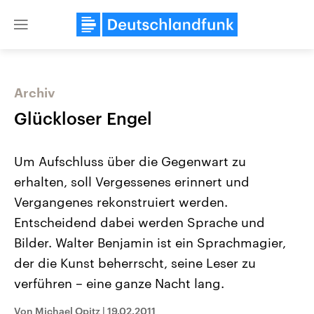
Close
menu
Archiv
Themen
Glückloser Engel
Um Aufschluss über die Gegenwart zu
erhalten, soll Vergessenes erinnert und
Vergangenes rekonstruiert werden.
Entscheidend dabei werden Sprache und
Bilder. Walter Benjamin ist ein Sprachmagier,
Landtagswahl Sachsen-Anhalt
USA
2026
Aktuelle Beiträge, Analys
der die Kunst beherrscht, seine Leser zu
Alle Informationen
Hintergründe
Sachsen-Anhalt wählt am 6.
Wirtschaftlich und militäri
verführen – eine ganze Nacht lang.
September 2026 einen neuen
gehören die Vereinigten S
Landtag. Seit 2021 wird das
den mächtigsten Ländern 
Von Michael Opitz
|
19.02.2011
Bundesland von einer Koalition aus
mit großem Einfluss auf d