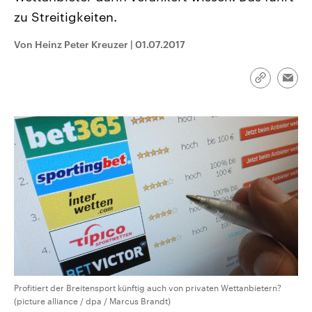
CDU, SPD und FDP regiert.-
aktuelle Weltgeschehen.
zu Streitigkeiten.
Umfragen, Prognosen,
Wahlprogramme, aktuelle Berichte
Sendungen
Programm
Podcasts
und Hintergründe zu den Parteien
Von Heinz Peter Kreuzer
|
01.07.2017
und Kandidaten der anstehenden
Wahl.
Audio-Archiv
Link
Emai
kopieren/te
Profitiert der Breitensport künftig auch von privaten Wettanbietern?
(picture alliance / dpa / Marcus Brandt)