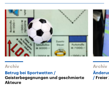
Archiv
Archiv
Betrug bei Sportwetten
Änderun
Geisterbegegnungen und geschmierte
Freier
Akteure