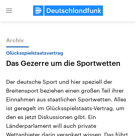
Close
menu
Archiv
Themen
Glücksspielstaatsvertrag
Das Gezerre um die Sportwetten
Der deutsche Sport und hier speziell der
Breitensport beziehen einen großen Teil ihrer
Einnahmen aus staatlichen Sportwetten. Alles
Landtagswahl Sachsen-Anhalt
USA
ist geregelt im Glücksspielstaats-Vertrag, um
2026
Aktuelle Beiträge, Analys
Alle Informationen
den es jetzt Diskussionen gibt. Ein
Hintergründe
Sachsen-Anhalt wählt am 6.
Wirtschaftlich und militäri
Länderparlament will auch private
September 2026 einen neuen
gehören die Vereinigten S
Landtag. Seit 2021 wird das
den mächtigsten Ländern 
Wettanbieter darin verankert wissen. Das führt
Bundesland von einer Koalition aus
mit großem Einfluss auf d