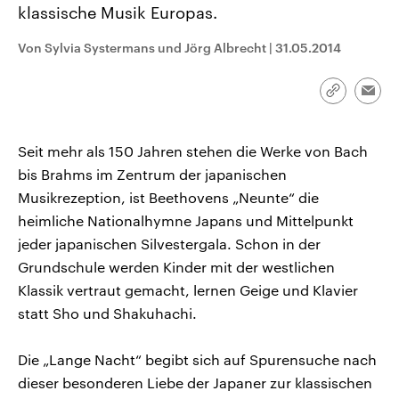
klassische Musik Europas.
CDU, SPD und FDP regiert.-
aktuelle Weltgeschehen.
Umfragen, Prognosen,
Wahlprogramme, aktuelle Berichte
Von Sylvia Systermans und Jörg Albrecht
|
31.05.2014
Sendungen
Programm
Podcasts
und Hintergründe zu den Parteien
und Kandidaten der anstehenden
Wahl.
Link
Audio-Archiv
Emai
kopieren/te
Seit mehr als 150 Jahren stehen die Werke von Bach
bis Brahms im Zentrum der japanischen
Musikrezeption, ist Beethovens „Neunte“ die
heimliche Nationalhymne Japans und Mittelpunkt
jeder japanischen Silvestergala. Schon in der
Grundschule werden Kinder mit der westlichen
Klassik vertraut gemacht, lernen Geige und Klavier
statt Sho und Shakuhachi.
Die „Lange Nacht“ begibt sich auf Spurensuche nach
dieser besonderen Liebe der Japaner zur klassischen