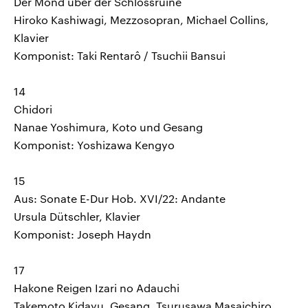
Der Mond über der Schlossruine
Hiroko Kashiwagi, Mezzosopran, Michael Collins,
Klavier
Komponist: Taki Rentarô / Tsuchii Bansui
14
Chidori
Nanae Yoshimura, Koto und Gesang
Komponist: Yoshizawa Kengyo
15
Aus: Sonate E-Dur Hob. XVI/22: Andante
Ursula Dütschler, Klavier
Komponist: Joseph Haydn
17
Hakone Reigen Izari no Adauchi
Takemoto Kidayu, Gesang, Tsurusawa Masaichiro,