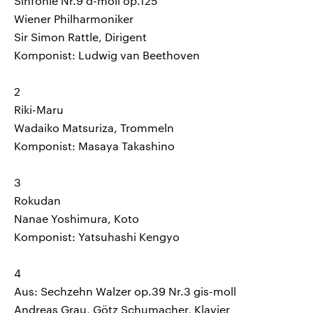
Sinfonie Nr.9 d-moll op.125
Wiener Philharmoniker
Sir Simon Rattle, Dirigent
Komponist: Ludwig van Beethoven
2
Riki-Maru
Wadaiko Matsuriza, Trommeln
Komponist: Masaya Takashino
3
Rokudan
Nanae Yoshimura, Koto
Komponist: Yatsuhashi Kengyo
4
Aus: Sechzehn Walzer op.39 Nr.3 gis-moll
Andreas Grau, Götz Schumacher, Klavier