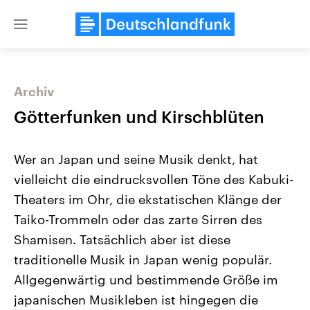
Close
menu
Archiv
Themen
Götterfunken und Kirschblüten
Wer an Japan und seine Musik denkt, hat
vielleicht die eindrucksvollen Töne des Kabuki-
Theaters im Ohr, die ekstatischen Klänge der
Taiko-Trommeln oder das zarte Sirren des
Shamisen. Tatsächlich aber ist diese
Landtagswahl Sachsen-Anhalt
USA
2026
Aktuelle Beiträge, Analys
traditionelle Musik in Japan wenig populär.
Alle Informationen
Hintergründe
Sachsen-Anhalt wählt am 6.
Wirtschaftlich und militäri
Allgegenwärtig und bestimmende Größe im
September 2026 einen neuen
gehören die Vereinigten S
Landtag. Seit 2021 wird das
den mächtigsten Ländern 
japanischen Musikleben ist hingegen die
Bundesland von einer Koalition aus
mit großem Einfluss auf d