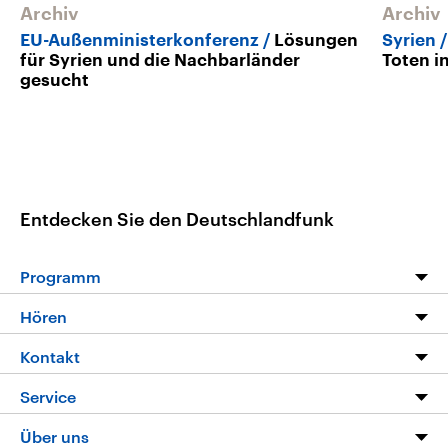
Archiv
Archiv
EU-Außenministerkonferenz
Lösungen
Syrien
für Syrien und die Nachbarländer
Toten i
gesucht
Entdecken Sie den Deutschlandfunk
Programm
Programm
Hören
Alle Sendungen
Livestream
Kontakt
Die Nachrichten
Audios
Hörerservice
Service
Nachrichtenleicht
Podcasts
Social Media
FAQ
Über uns
Neue Beiträge auf dlf.de
Deutschlandfunk App