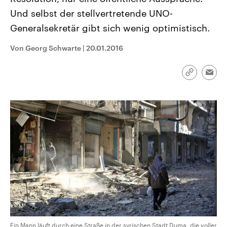
CDU, SPD und FDP regiert.-
aktuelle Weltgeschehen.
Und selbst der stellvertretende UNO-
Umfragen, Prognosen,
Wahlprogramme, aktuelle Berichte
Generalsekretär gibt sich wenig optimistisch.
Sendungen
Programm
Podcasts
und Hintergründe zu den Parteien
und Kandidaten der anstehenden
Wahl.
Von Georg Schwarte
|
20.01.2016
Audio-Archiv
Link
Emai
kopieren/te
Ein Mann läuft durch eine Straße in der syrischen Stadt Duma, die voller