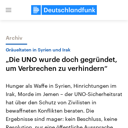
Close
menu
Archiv
Themen
Gräueltaten in Syrien und Irak
„Die UNO wurde doch gegründet,
um Verbrechen zu verhindern“
Hunger als Waffe in Syrien, Hinrichtungen im
Irak, Morde im Jemen – der UNO-Sicherheitsrat
Landtagswahl Sachsen-Anhalt
USA
hat über den Schutz von Zivilisten in
2026
Aktuelle Beiträge, Analys
Alle Informationen
Hintergründe
bewaffneten Konflikten beraten. Die
Sachsen-Anhalt wählt am 6.
Wirtschaftlich und militäri
September 2026 einen neuen
gehören die Vereinigten S
Ergebnisse sind mager: kein Beschluss, keine
Landtag. Seit 2021 wird das
den mächtigsten Ländern 
Resolution, nur eine öffentliche Aussprache.
Bundesland von einer Koalition aus
mit großem Einfluss auf d