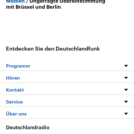
Medien
Ungefragte Übereinstimmung
mit Brüssel und Berlin
Entdecken Sie den Deutschlandfunk
Programm
Programm
Hören
Alle Sendungen
Livestream
Kontakt
Die Nachrichten
Audios
Hörerservice
Service
Nachrichtenleicht
Podcasts
Social Media
FAQ
Über uns
Neue Beiträge auf dlf.de
Deutschlandfunk App
Newsletter
Deutschlandradio
Themen-Schwerpunkte
Nachrichten App
Deutschlandradio
Veranstaltungen
Presse