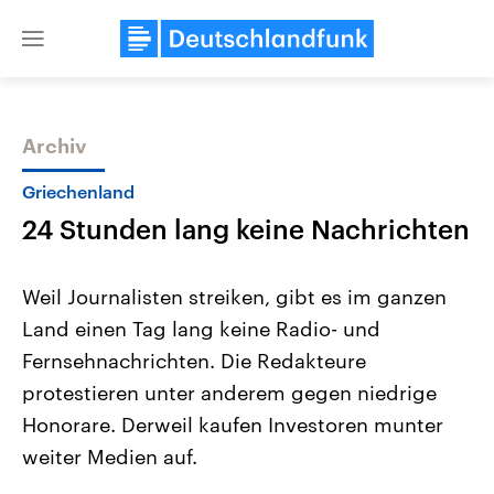
Close
menu
Archiv
Themen
Griechenland
24 Stunden lang keine Nachrichten
Weil Journalisten streiken, gibt es im ganzen
Land einen Tag lang keine Radio- und
Fernsehnachrichten. Die Redakteure
USA
Nahostkonflikt
protestieren unter anderem gegen niedrige
Aktuelle Beiträge, Analysen und
Aktuelle Lage und Hinter
Der Überfall der palästine
Hintergründe
Honorare. Derweil kaufen Investoren munter
Wirtschaftlich und militärisch
Terrororganisation Hamas
weiter Medien auf.
gehören die Vereinigten Staaten zu
Oktober 2023 auf Israel ha
den mächtigsten Ländern der Erde,
Region wieder die Gewalt 
mit großem Einfluss auf das
Israel möchte die Hamas z