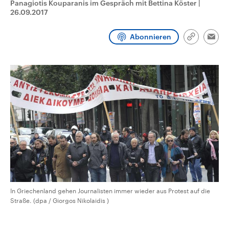
Panagiotis Kouparanis im Gespräch mit Bettina Köster
|
aktuelle Weltgeschehen.
Diese wird wie die Hisboll
26.09.2017
Libanon vom Iran unterstüt
Sendungen
Programm
Podcasts
Abonnieren
Link
Emai
kopieren/te
Audio-Archiv
In Griechenland gehen Journalisten immer wieder aus Protest auf die
Straße. (dpa / Giorgos Nikolaidis )