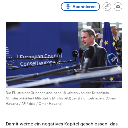
CDU, SPD und FDP regiert.-
aktuelle Weltgeschehen.
Abonnieren
Umfragen, Prognosen,
Link
Emai
Wahlprogramme, aktuelle Berichte
kopieren/te
Sendungen
Programm
Podcasts
und Hintergründe zu den Parteien
und Kandidaten der anstehenden
Wahl.
Audio-Archiv
Die EU streicht Griechenland nach 16 Jahren von der Krisenliste.
Ministerpräsident Mitsotakis (Archivbild) zeigt sich zufrieden. (Omar
Havana / AP / dpa / Omar Havana)
Damit werde ein negatives Kapitel geschlossen, das