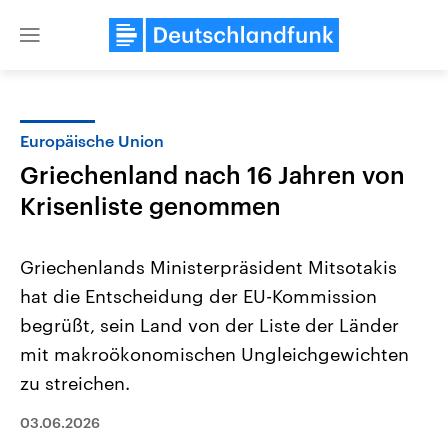
Close
menu
Europäische Union
Themen
Griechenland nach 16 Jahren von
Krisenliste genommen
Griechenlands Ministerpräsident Mitsotakis
hat die Entscheidung der EU-Kommission
begrüßt, sein Land von der Liste der Länder
Landtagswahl Sachsen-Anhalt
USA
mit makroökonomischen Ungleichgewichten
2026
Aktuelle Beiträge, Analys
zu streichen.
Alle Informationen
Hintergründe
Sachsen-Anhalt wählt am 6.
Wirtschaftlich und militäri
September 2026 einen neuen
gehören die Vereinigten S
03.06.2026
Landtag. Seit 2021 wird das
den mächtigsten Ländern 
Bundesland von einer Koalition aus
mit großem Einfluss auf d