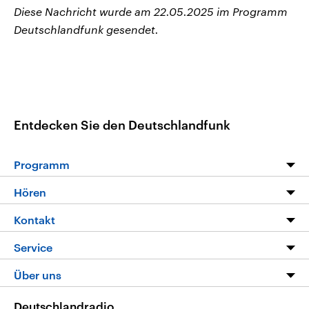
Diese Nachricht wurde am 22.05.2025 im Programm
Deutschlandfunk gesendet.
Entdecken Sie den Deutschlandfunk
Programm
Programm
Hören
Alle Sendungen
Livestream
Kontakt
Die Nachrichten
Audios
Hörerservice
Service
Nachrichtenleicht
Podcasts
Social Media
FAQ
Über uns
Neue Beiträge auf dlf.de
Deutschlandfunk App
Newsletter
Deutschlandradio
Themen-Schwerpunkte
Nachrichten App
Deutschlandradio