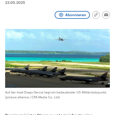
23.05.2025
CDU, SPD und FDP regiert.-
aktuelle Weltgeschehen.
Umfragen, Prognosen,
Wahlprogramme, aktuelle Berichte
Abonnieren
Sendungen
Programm
Podcasts
und Hintergründe zu den Parteien
Link
Emai
und Kandidaten der anstehenden
kopieren/te
Wahl.
Audio-Archiv
Auf der Insel Diego Garcia liegt ein bedeutender US-Militärstützpunkt.
(picture alliance / CPA Media Co. Ltd)