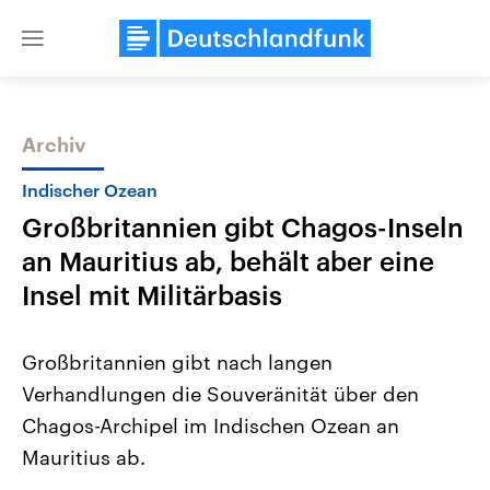
Close
menu
Archiv
Themen
Indischer Ozean
Großbritannien gibt Chagos-Inseln
an Mauritius ab, behält aber eine
Insel mit Militärbasis
Großbritannien gibt nach langen
Landtagswahl Sachsen-Anhalt
USA
Verhandlungen die Souveränität über den
2026
Aktuelle Beiträge, Analys
Alle Informationen
Hintergründe
Chagos-Archipel im Indischen Ozean an
Sachsen-Anhalt wählt am 6.
Wirtschaftlich und militäri
September 2026 einen neuen
gehören die Vereinigten S
Mauritius ab.
Landtag. Seit 2021 wird das
den mächtigsten Ländern 
Bundesland von einer Koalition aus
mit großem Einfluss auf d