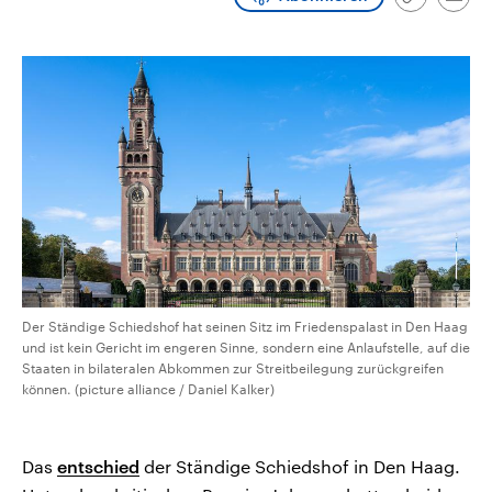
Link
Emai
CDU, SPD und FDP regiert.-
aktuelle Weltgeschehen.
kopieren/te
Umfragen, Prognosen,
Wahlprogramme, aktuelle Berichte
Sendungen
Programm
Podcasts
und Hintergründe zu den Parteien
und Kandidaten der anstehenden
Wahl.
Audio-Archiv
Der Ständige Schiedshof hat seinen Sitz im Friedenspalast in Den Haag
und ist kein Gericht im engeren Sinne, sondern eine Anlaufstelle, auf die
Staaten in bilateralen Abkommen zur Streitbeilegung zurückgreifen
können. (picture alliance / Daniel Kalker)
Das
entschied
der Ständige Schiedshof in Den Haag.