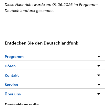
Diese Nachricht wurde am 01.06.2026 im Programm
Deutschlandfunk gesendet.
Entdecken Sie den Deutschlandfunk
Programm
Programm
Hören
Alle Sendungen
Livestream
Kontakt
Die Nachrichten
Audios
Hörerservice
Service
Nachrichtenleicht
Podcasts
Social Media
FAQ
Über uns
Neue Beiträge auf dlf.de
Deutschlandfunk App
Newsletter
Deutschlandradio
Themen-Schwerpunkte
Nachrichten App
Deutschlandradio