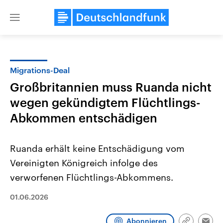
Close
menu
Migrations-Deal
Themen
Großbritannien muss Ruanda nicht
wegen gekündigtem Flüchtlings-
Abkommen entschädigen
Ruanda erhält keine Entschädigung vom
Vereinigten Königreich infolge des
Landtagswahl Sachsen-Anhalt
USA
verworfenen Flüchtlings-Abkommens.
2026
Aktuelle Beiträge, Analys
Alle Informationen
Hintergründe
01.06.2026
Sachsen-Anhalt wählt am 6.
Wirtschaftlich und militäri
September 2026 einen neuen
gehören die Vereinigten S
Landtag. Seit 2021 wird das
den mächtigsten Ländern 
Abonnieren
Bundesland von einer Koalition aus
mit großem Einfluss auf d