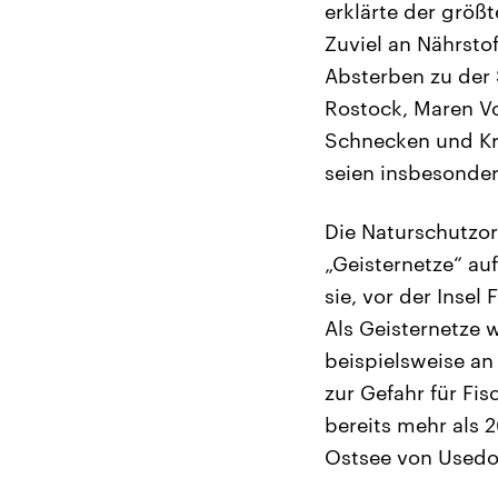
erklärte der größ
Zuviel an Nährsto
Absterben zu der 
Rostock, Maren Vo
Schnecken und Kre
seien insbesonder
Die Naturschutzo
„Geisternetze“ a
sie, vor der Inse
Als Geisternetze 
beispielsweise a
zur Gefahr für Fi
bereits mehr als 
Ostsee von Usedo