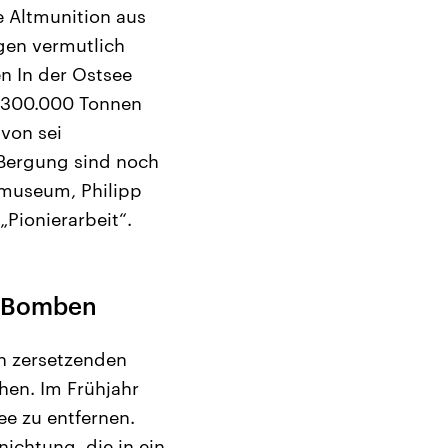
e Altmunition aus
egen vermutlich
en In der Ostsee
a 300.000 Tonnen
von sei
 Bergung sind noch
smuseum, Philipp
„Pionierarbeit“.
d Bomben
ch zersetzenden
en. Im Frühjahr
ee zu entfernen.
ichtung, die in ein