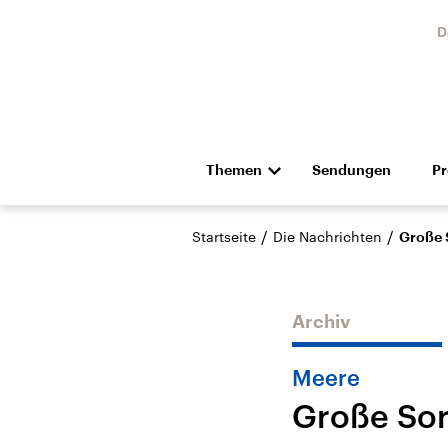
D
Themen
Sendungen
P
Die Nachrichten
Politik
/
/
Startseite
Die Nachrichten
Große 
Hörspiel und Feature
Musik
Archiv
Meere
Große So
Landtagswahl Sachsen-
USA
Anhalt 2026
Aktuel