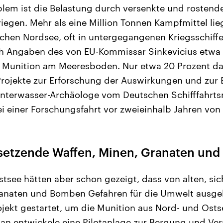
oblem ist die Belastung durch versenkte und rostend
iegen. Mehr als eine Million Tonnen Kampfmittel li
tschen Nordsee, oft in untergegangenen Kriegsschiff
ch Angaben des von EU-Kommissar Sinkevicius etw
r Munition am Meeresboden. Nur etwa 20 Prozent da
Projekte zur Erforschung der Auswirkungen und zur
 Unterwasser-Archäologe vom Deutschen Schifffahrt
i einer Forschungsfahrt vor zweieinhalb Jahren von 
ersetzende Waffen, Minen, Granaten un
stsee hätten aber schon gezeigt, dass von alten, si
ranaten und Bomben Gefahren für die Umwelt ausgeh
ojekt gestartet, um die Munition aus Nord- und Osts
an entwickele eine Pilotanlage zur Bergung und Vern