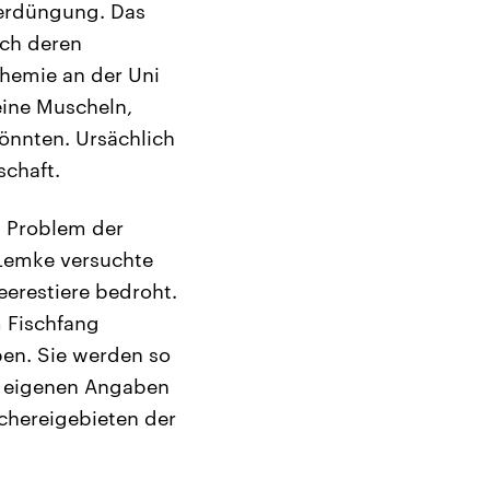
berdüngung. Das
ach deren
chemie an der Uni
eine Muscheln,
könnten. Ursächlich
schaft.
 Problem der
 Lemke versuchte
eerestiere bedroht.
m Fischfang
en. Sie werden so
h eigenen Angaben
schereigebieten der