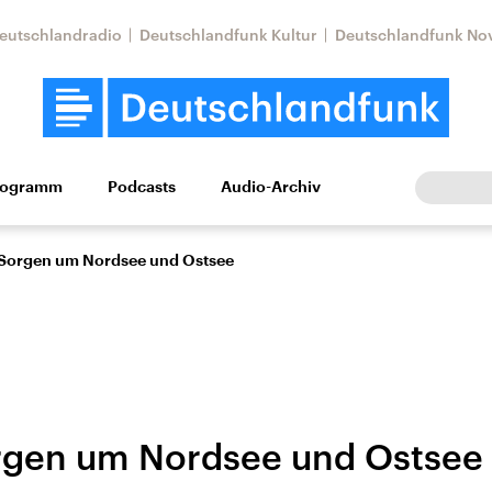
eutschlandradio
Deutschlandfunk Kultur
Deutschlandfunk No
rogramm
Podcasts
Audio-Archiv
Wirtschaft
Wissen
Kultur
Europa
Gesellschaf
Sorgen um Nordsee und Ostsee
rgen um Nordsee und Ostsee
Nahostkonflikt
Iran
le Beiträge,
Aktuelle Lage und
Aktuelle Lage und