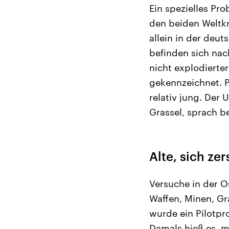
Ein spezielles Pr
den beiden Weltkr
allein in der deu
befinden sich na
nicht explodierte
gekennzeichnet. 
relativ jung. Der
Grassel, sprach be
Alte, sich z
Versuche in der O
Waffen, Minen, G
wurde ein Pilotpr
Damals hieß es, m