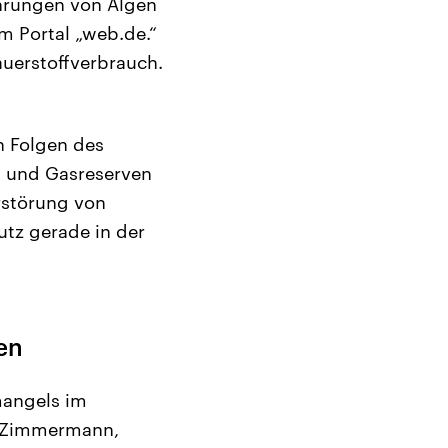
hrungen von Algen
m Portal „web.de.“
uerstoffverbrauch.
n Folgen des
l und Gasreserven
rstörung von
utz gerade in der
en
mangels im
er Zimmermann,