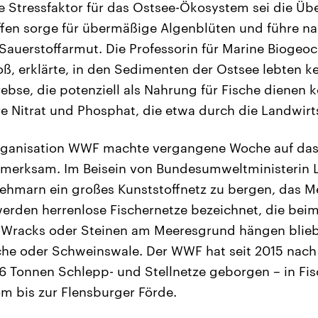
te Stressfaktor für das Ostsee-Ökosystem sei die Ü
ffen sorge für übermäßige Algenblüten und führe n
Sauerstoffarmut. Die Professorin für Marine Biogeo
ß, erklärte, in den Sedimenten der Ostsee lebten k
bse, die potenziell als Nahrung für Fische dienen 
e Nitrat und Phosphat, die etwa durch die Landwirt
rganisation WWF machte vergangene Woche auf das
ufmerksam. Im Beisein von Bundesumweltministerin
l Fehmarn ein großes Kunststoffnetz zu bergen, das M
werden herrenlose Fischernetze bezeichnet, die bei
n Wracks oder Steinen am Meeresgrund hängen blieb
sche oder Schweinswale. Der WWF hat seit 2015 nac
26 Tonnen Schlepp- und Stellnetze geborgen – in Fi
m bis zur Flensburger Förde.