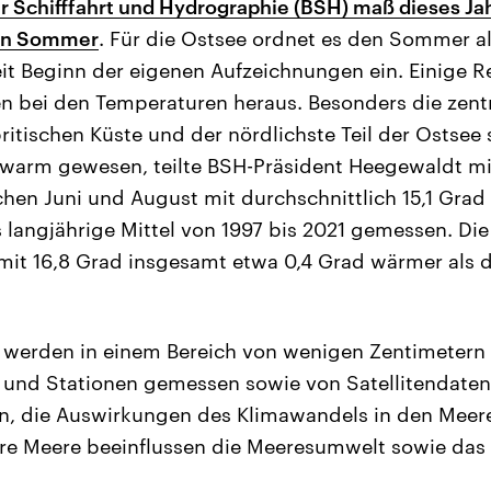
 Schifffahrt und Hydrographie (BSH) maß dieses Ja
en Sommer
. Für die Ostsee ordnet es den Sommer a
t Beginn der eigenen Aufzeichnungen ein. Einige R
 bei den Temperaturen heraus. Besonders die zentr
ritischen Küste und der nördlichste Teil der Ostsee 
warm gewesen, teilte BSH-Präsident Heegewaldt mi
hen Juni und August mit durchschnittlich 15,1 Grad 
 langjährige Mittel von 1997 bis 2021 gemessen. Di
it 16,8 Grad insgesamt etwa 0,4 Grad wärmer als d
 werden in einem Bereich von wenigen Zentimetern 
en und Stationen gemessen sowie von Satellitendat
en, die Auswirkungen des Klimawandels in den Meer
re Meere beeinflussen die Meeresumwelt sowie das