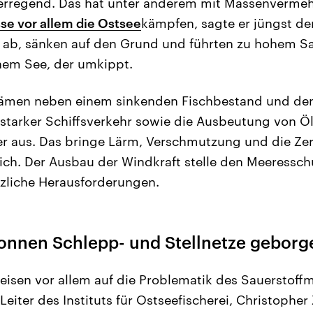
erregend. Das hat unter anderem mit Massenverme
e vor allem die Ostsee
kämpfen, sagte er jüngst de
 ab, sänken auf den Grund und führten zu hohem Sa
inem See, der umkippt.
kämen neben einem sinkenden Fischbestand und de
starker Schiffsverkehr sowie die Ausbeutung von Ö
er aus. Das bringe Lärm, Verschmutzung und die Ze
ch. Der Ausbau der Windkraft stelle den Meeressch
zliche Herausforderungen.
Tonnen Schlepp- und Stellnetze geborg
isen vor allem auf die Problematik des Sauerstoff
 Leiter des Instituts für Ostseefischerei, Christoph