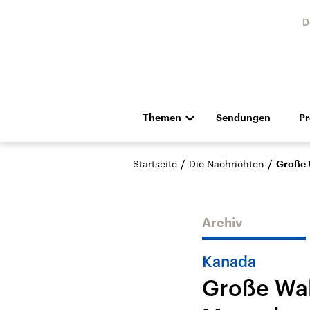
D
Themen
Sendungen
P
Die Nachrichten
Politik
/
/
Startseite
Die Nachrichten
Große 
Hörspiel und Feature
Musik
Archiv
Kanada
Große Wal
Landtagswahl Sachsen-
USA
Anhalt 2026
Aktuel