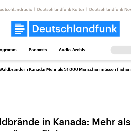
eutschlandradio
Deutschlandfunk Kultur
Deutschlandfunk No
rogramm
Podcasts
Audio-Archiv
Wirtschaft
Wissen
Kultur
Europa
Gesellschaf
Waldbrände in Kanada: Mehr als 31.000 Menschen müssen fliehen
dbrände in Kanada: Mehr als
Nahostkonflikt
Iran
le Beiträge,
Aktuelle Lage und
Aktuelle Lage und