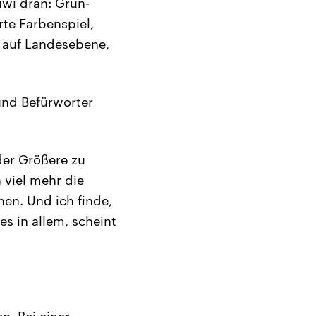
iwi dran: Grün-
te Farbenspiel,
 auf Landesebene,
und Befürworter
 der Größere zu
h viel mehr die
en. Und ich finde,
les in allem, scheint
. Bei einer