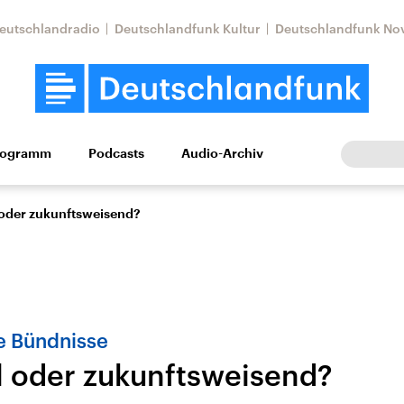
eutschlandradio
Deutschlandfunk Kultur
Deutschlandfunk No
rogramm
Podcasts
Audio-Archiv
Wirtschaft
Wissen
Kultur
Europa
Gesellschaf
 oder zukunftsweisend?
e Bündnisse
l oder zukunftsweisend?
Nahostkonflikt
Iran
le Beiträge,
Aktuelle Lage und
Aktuelle Lage und