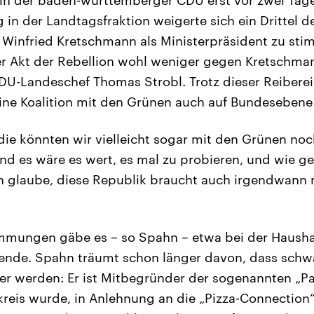
n der Landtagsfraktion weigerte sich ein Drittel 
Winfried Kretschmann als Ministerpräsident zu sti
ser Akt der Rebellion wohl weniger gegen Kretschma
U-Landeschef Thomas Strobl. Trotz dieser Reibere
 eine Koalition mit den Grünen auch auf Bundeseben
die könnten wir vielleicht sogar mit den Grünen no
und es wäre es wert, es mal zu probieren, und wie g
h glaube, diese Republik braucht auch irgendwann 
mmungen gäbe es – so Spahn – etwa bei der Hausha
ende. Spahn träumt schon länger davon, dass schw
r werden: Er ist Mitbegründer der sogenannten „P
reis wurde, in Anlehnung an die „Pizza-Connection