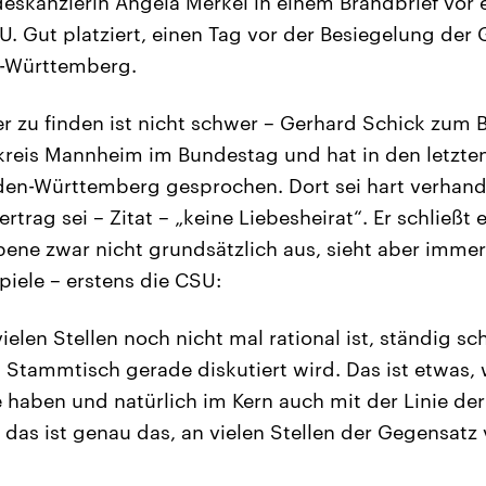
skanzlerin Angela Merkel in einem Brandbrief vor e
DU. Gut platziert, einen Tag vor der Besiegelung de
n-Württemberg.
er zu finden ist nicht schwer – Gerhard Schick zum B
lkreis Mannheim im Bundestag und hat in den letzte
en-Württemberg gesprochen. Dort sei hart verhande
vertrag sei – Zitat – „keine Liebesheirat“. Er schließt
ne zwar nicht grundsätzlich aus, sieht aber immer
piele – erstens die CSU:
vielen Stellen noch nicht mal rational ist, ständig sc
Stammtisch gerade diskutiert wird. Das ist etwas,
haben und natürlich im Kern auch mit der Linie der
k, das ist genau das, an vielen Stellen der Gegensat