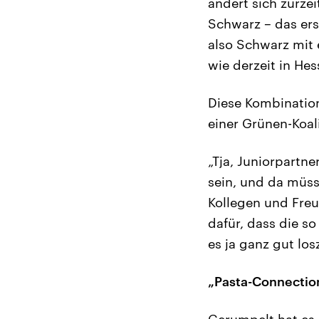
ändert sich zurzei
Schwarz – das ers
also Schwarz mit
wie derzeit in Hes
Diese Kombinatio
einer Grünen-Koali
„Tja, Juniorpartne
sein, und da müsse
Kollegen und Fre
dafür, dass die so 
es ja ganz gut lo
„Pasta-Connection
Gerumpelt hat es 