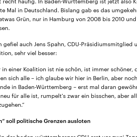
t recht häufig. In Baden-Württemberg ist jetzt also K
te Mal in Deutschland. Bislang gab es das umgekehr
 etwas Grün, nur in Hamburg von 2008 bis 2010 und
sen.
n gefiel auch Jens Spahn, CDU-Präsidiumsmitglied 
tion, sehr viel besser:
r in einer Koalition ist nie schön, ist immer schöner,
n sich alle – ich glaube wir hier in Berlin, aber noc
unde in Baden-Württemberg – erst mal daran gewöhn
neu für alle ist, rumpelt's zwar ein bisschen, aber al
szugehen.“
“ soll politische Grenzen ausloten
in der baden-württemberger CDU erst vor zwei Tagen