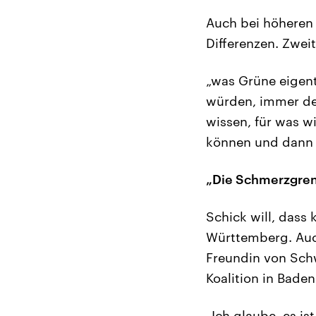
Auch bei höheren 
Differenzen. Zweit
„was Grüne eigent
würden, immer deu
wissen, für was w
können und dann wi
„Die Schmerzgren
Schick will, dass 
Württemberg. Auch
Freundin von Schw
Koalition in Bade
„Ich glaube, es is