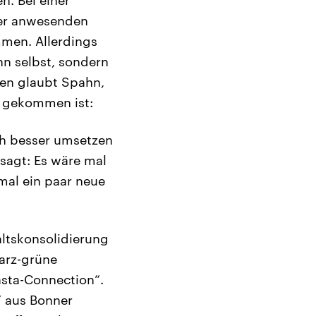
der anwesenden
mmen. Allerdings
nn selbst, sondern
ien glaubt Spahn,
e gekommen ist:
ch besser umsetzen
esagt: Es wäre mal
mal ein paar neue
ltskonsolidierung
arz-grüne
asta-Connection“.
“ aus Bonner