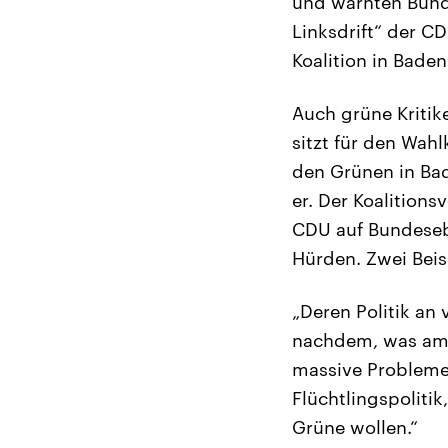
und warnten Bunde
Linksdrift“ der C
Koalition in Bade
Auch grüne Kritik
sitzt für den Wah
den Grünen in Bad
er. Der Koalitions
CDU auf Bundesebe
Hürden. Zwei Beis
„Deren Politik an 
nachdem, was am 
massive Probleme 
Flüchtlingspoliti
Grüne wollen.“