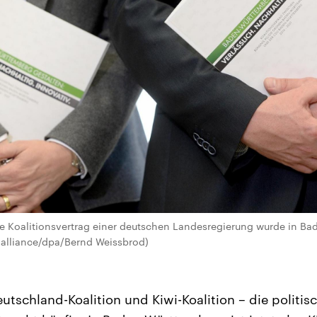
ze Koalitionsvertrag einer deutschen Landesregierung wurde in B
e alliance/dpa/Bernd Weissbrod)
eutschland-Koalition und Kiwi-Koalition – die politi