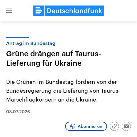
Close
menu
Antrag im Bundestag
Themen
Grüne drängen auf Taurus-
Lieferung für Ukraine
Die Grünen im Bundestag fordern von der
Bundesregierung die Lieferung von Taurus-
Marschflugkörpern an die Ukraine.
Landtagswahl Sachsen-Anhalt
USA
08.07.2026
2026
Aktuelle Beiträge, Analys
Alle Informationen
Hintergründe
Sachsen-Anhalt wählt am 6.
Wirtschaftlich und militäri
September 2026 einen neuen
gehören die Vereinigten S
Abonnieren
Link
Emai
Landtag. Seit 2021 wird das
den mächtigsten Ländern 
kopieren/te
Bundesland von einer Koalition aus
mit großem Einfluss auf d