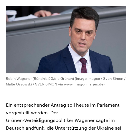
CDU, SPD und FDP regiert.-
aktuelle Weltgeschehen.
Umfragen, Prognosen,
Wahlprogramme, aktuelle Berichte
Sendungen
Programm
Podcasts
und Hintergründe zu den Parteien
und Kandidaten der anstehenden
Wahl.
Audio-Archiv
Robin Wagener (Bündnis 90/die Grünen) (imago images / Sven Simon /
Malte Ossowski / SVEN SIMON via www.imago-images.de)
Ein entsprechender Antrag soll heute im Parlament
vorgestellt werden. Der
Grünen-Verteidigungspolitiker Wagener sagte im
Deutschlandfunk, die Unterstützung der Ukraine sei