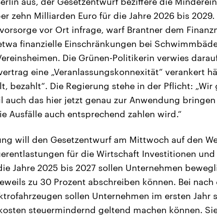
 Berlin aus, der Gesetzentwurf beziffere die Mindere
 zehn Milliarden Euro für die Jahre 2026 bis 2029. K
vorsorge vor Ort infrage, warf Brantner dem Finanzm
 etwa finanzielle Einschränkungen bei Schwimmbäde
ereinsheimen. Die Grünen-Politikerin verwies darau
vertrag eine „Veranlassungskonnexität“ verankert h
t, bezahlt“. Die Regierung stehe in der Pflicht: „Wi
il auch das hier jetzt genau zur Anwendung bringen
 Ausfälle auch entsprechend zahlen wird.“
ung will den Gesetzentwurf am Mittwoch auf den W
erentlastungen für die Wirtschaft Investitionen und
die Jahre 2025 bis 2027 sollen Unternehmen bewegl
jeweils zu 30 Prozent abschreiben können. Bei nach
ktrofahrzeugen sollen Unternehmen im ersten Jahr 
kosten steuermindernd geltend machen können. Sie 