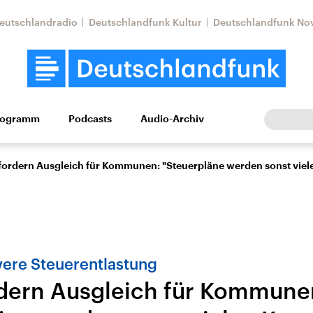
eutschlandradio
Deutschlandfunk Kultur
Deutschlandfunk No
rogramm
Podcasts
Audio-Archiv
Wirtschaft
Wissen
Kultur
Europa
Gesellschaf
fordern Ausgleich für Kommunen: "Steuerpläne werden sonst vi
were Steuerentlastung
dern Ausgleich für Kommune
Nahostkonflikt
Iran
le Beiträge,
Aktuelle Lage und
Aktuelle Lage und