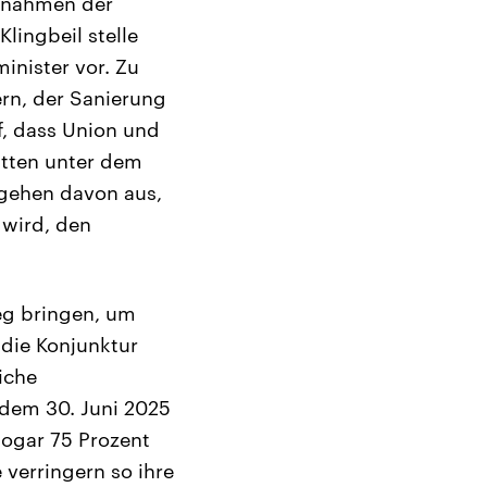
innahmen der
lingbeil stelle
inister vor. Zu
rn, der Sanierung
f, dass Union und
ätten unter dem
r gehen davon aus,
 wird, den
eg bringen, um
 die Konjunktur
iche
 dem 30. Juni 2025
sogar 75 Prozent
verringern so ihre