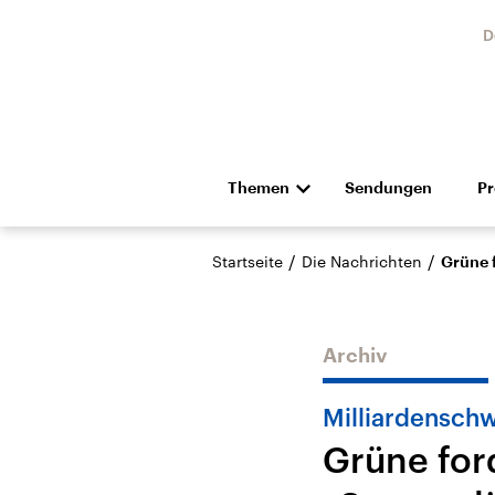
D
Themen
Sendungen
P
Die Nachrichten
Politik
/
/
Startseite
Die Nachrichten
Grüne 
Hörspiel und Feature
Musik
Archiv
Milliardensch
Grüne for
Landtagswahl Sachsen-
USA
Anhalt 2026
Aktuel