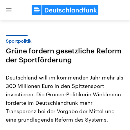
Close
menu
Sportpolitik
Themen
Grüne fordern gesetzliche Reform
der Sportförderung
Deutschland will im kommenden Jahr mehr als
300 Millionen Euro in den Spitzensport
investieren. Die Grünen-Politikerin Winklmann
Landtagswahl Sachsen-Anhalt
USA
forderte im Deutschlandfunk mehr
2026
Aktuelle Beiträge, Analys
Transparenz bei der Vergabe der Mittel und
Alle Informationen
Hintergründe
Sachsen-Anhalt wählt am 6.
Wirtschaftlich und militäri
eine grundlegende Reform des Systems.
September 2026 einen neuen
gehören die Vereinigten S
Landtag. Seit 2021 wird das
den mächtigsten Ländern 
Bundesland von einer Koalition aus
mit großem Einfluss auf d