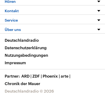
Hören
Alle Sendungen
Livestream
Kontakt
Die Nachrichten
Audios
Hörerservice
Service
Nachrichtenleicht
Podcasts
Social Media
FAQ
Über uns
Neue Beiträge auf dlf.de
Deutschlandfunk App
Newsletter
Deutschlandradio
Themen-Schwerpunkte
Nachrichten App
Deutschlandradio
Veranstaltungen
Presse
Frequenzen
Datenschutzerklärung
Musikliste
Ausbildung und Karriere
Nutzungsbedingungen
RSS
Transparenz
Impressum
Korrekturen
Barrierefreiheit
Partner
ARD
|
ZDF
|
Phoenix
|
arte
|
Chronik der Mauer
Deutschlandradio © 2026