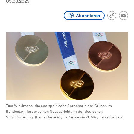
03.09.2025
CDU, SPD und FDP regiert.-
aktuelle Weltgeschehen.
Umfragen, Prognosen,
Wahlprogramme, aktuelle Berichte
Abonnieren
Sendungen
Programm
Podcasts
Link
und Hintergründe zu den Parteien
Emai
kopieren/te
und Kandidaten der anstehenden
Wahl.
Audio-Archiv
Tina Winklmann, die sportpolitische Sprecherin der Grünen im
Bundestag, fordert einen Neuausrichtung der deutschen
Sportförderung. (Paola Garbuio / LaPresse via ZUMA / Paola Garbuio)