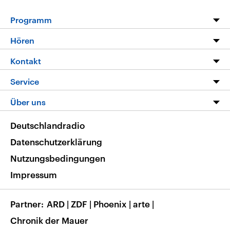
Programm
Programm
Hören
Alle Sendungen
Livestream
Kontakt
Die Nachrichten
Audios
Hörerservice
Service
Nachrichtenleicht
Podcasts
Social Media
FAQ
Über uns
Neue Beiträge auf dlf.de
Deutschlandfunk App
Newsletter
Deutschlandradio
Themen-Schwerpunkte
Nachrichten App
Deutschlandradio
Veranstaltungen
Presse
Frequenzen
Datenschutzerklärung
Musikliste
Ausbildung und Karriere
Nutzungsbedingungen
RSS
Transparenz
Impressum
Korrekturen
Barrierefreiheit
Partner
ARD
|
ZDF
|
Phoenix
|
arte
|
Chronik der Mauer