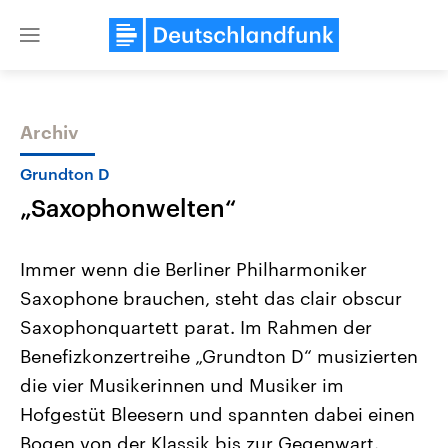
Close
menu
Archiv
Themen
Grundton D
„Saxophonwelten“
Immer wenn die Berliner Philharmoniker
Saxophone brauchen, steht das clair obscur
Saxophonquartett parat. Im Rahmen der
Landtagswahl Sachsen-Anhalt
USA
Benefizkonzertreihe „Grundton D“ musizierten
2026
Aktuelle Beiträge, Analys
Alle Informationen
die vier Musikerinnen und Musiker im
Hintergründe
Sachsen-Anhalt wählt am 6.
Wirtschaftlich und militäri
Hofgestüt Bleesern und spannten dabei einen
September 2026 einen neuen
gehören die Vereinigten S
Landtag. Seit 2021 wird das
den mächtigsten Ländern 
Bogen von der Klassik bis zur Gegenwart.
Bundesland von einer Koalition aus
mit großem Einfluss auf d