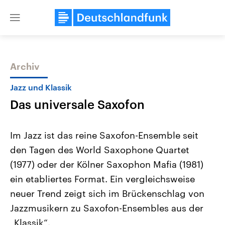
Close
menu
Archiv
Themen
Jazz und Klassik
Das universale Saxofon
Im Jazz ist das reine Saxofon-Ensemble seit
den Tagen des World Saxophone Quartet
(1977) oder der Kölner Saxophon Mafia (1981)
Landtagswahl Sachsen-Anhalt
USA
ein etabliertes Format. Ein vergleichsweise
2026
Aktuelle Beiträge, Analys
Alle Informationen
neuer Trend zeigt sich im Brückenschlag von
Hintergründe
Sachsen-Anhalt wählt am 6.
Wirtschaftlich und militäri
Jazzmusikern zu Saxofon-Ensembles aus der
September 2026 einen neuen
gehören die Vereinigten S
Landtag. Seit 2021 wird das
den mächtigsten Ländern 
„Klassik“.
Bundesland von einer Koalition aus
mit großem Einfluss auf d