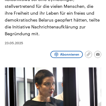
CDU, SPD und FDP regiert.-
aktuelle Weltgeschehen.
stellvertretend für die vielen Menschen, die
Umfragen, Prognosen,
Wahlprogramme, aktuelle Berichte
ihre Freiheit und ihr Leben für ein freies und
Sendungen
Programm
Podcasts
und Hintergründe zu den Parteien
und Kandidaten der anstehenden
demokratisches Belarus geopfert hätten, teilte
Wahl.
die Initiative Nachrichtenaufklärung zur
Audio-Archiv
Begründung mit.
23.05.2025
Abonnieren
Link
Emai
kopieren/te