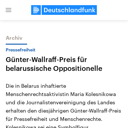
Close
menu
Archiv
Themen
Pressefreiheit
Günter-Wallraff-Preis für
belarussische Oppositionelle
Die in Belarus inhaftierte
Menschenrechtsaktivistin Maria Kolesnikowa
Landtagswahl Sachsen-Anhalt
USA
und die Journalistenvereinigung des Landes
2026
Aktuelle Beiträge, Analys
Alle Informationen
Hintergründe
erhalten den diesjährigen Günter-Wallraff-Preis
Sachsen-Anhalt wählt am 6.
Wirtschaftlich und militäri
September 2026 einen neuen
gehören die Vereinigten S
für Pressefreiheit und Menschenrechte.
Landtag. Seit 2021 wird das
den mächtigsten Ländern 
Kolesnikowa sei eine Symbolfigur,
Bundesland von einer Koalition aus
mit großem Einfluss auf d