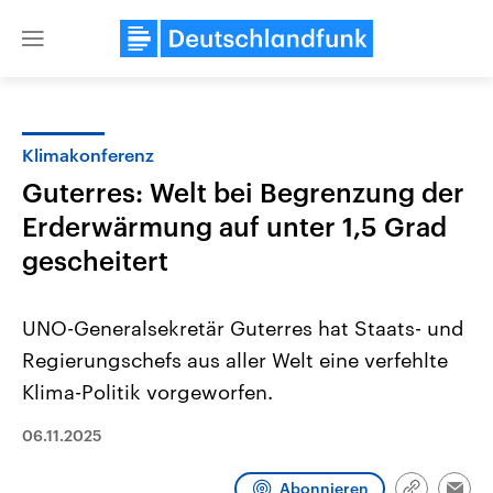
Close
menu
Klimakonferenz
Themen
Guterres: Welt bei Begrenzung der
Erderwärmung auf unter 1,5 Grad
gescheitert
UNO-Generalsekretär Guterres hat Staats- und
Regierungschefs aus aller Welt eine verfehlte
Landtagswahl Sachsen-Anhalt
USA
Klima-Politik vorgeworfen.
2026
Aktuelle Beiträge, Analys
Alle Informationen
Hintergründe
06.11.2025
Sachsen-Anhalt wählt am 6.
Wirtschaftlich und militäri
September 2026 einen neuen
gehören die Vereinigten S
Landtag. Seit 2021 wird das
den mächtigsten Ländern 
Abonnieren
Bundesland von einer Koalition aus
mit großem Einfluss auf d