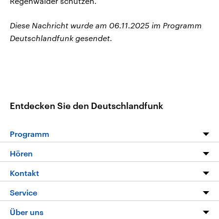
Regenwälder schützen.
Diese Nachricht wurde am 06.11.2025 im Programm
Deutschlandfunk gesendet.
Entdecken Sie den Deutschlandfunk
Programm
Programm
Hören
Alle Sendungen
Livestream
Kontakt
Die Nachrichten
Audios
Hörerservice
Service
Nachrichtenleicht
Podcasts
Social Media
FAQ
Über uns
Neue Beiträge auf dlf.de
Deutschlandfunk App