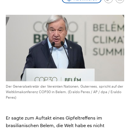
Link
Emai
CDU, SPD und FDP regiert.-
aktuelle Weltgeschehen.
kopieren/te
Umfragen, Prognosen,
Wahlprogramme, aktuelle Berichte
Sendungen
Programm
Podcasts
und Hintergründe zu den Parteien
und Kandidaten der anstehenden
Wahl.
Audio-Archiv
Der Generalsekretär der Vereinten Nationen, Guterrees, spricht auf der
Weltklimakonferenz COP30 in Belem. (Eraldo Peres / AP / dpa / Eraldo
Peres)
Er sagte zum Auftakt eines Gipfeltreffens im
brasilianischen Belem, die Welt habe es nicht