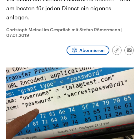
CDU, SPD und FDP regiert.-
aktuelle Weltgeschehen.
am besten für jeden Dienst ein eigenes
Umfragen, Prognosen,
Wahlprogramme, aktuelle Berichte
anlegen.
Sendungen
Programm
Podcasts
und Hintergründe zu den Parteien
und Kandidaten der anstehenden
Wahl.
Christoph Meinel im Gespräch mit Stefan Römermann
|
Audio-Archiv
07.01.2019
Abonnieren
Link
Emai
kopieren/te