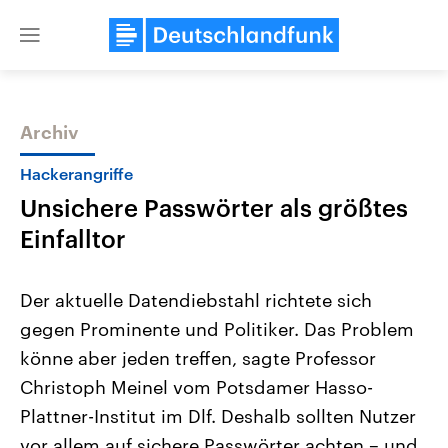
Close
menu
Archiv
Themen
Hackerangriffe
Unsichere Passwörter als größtes
Einfalltor
Der aktuelle Datendiebstahl richtete sich
gegen Prominente und Politiker. Das Problem
Landtagswahl Sachsen-Anhalt
USA
könne aber jeden treffen, sagte Professor
2026
Aktuelle Beiträge, Analys
Alle Informationen
Hintergründe
Christoph Meinel vom Potsdamer Hasso-
Sachsen-Anhalt wählt am 6.
Wirtschaftlich und militäri
September 2026 einen neuen
gehören die Vereinigten S
Plattner-Institut im Dlf. Deshalb sollten Nutzer
Landtag. Seit 2021 wird das
den mächtigsten Ländern 
vor allem auf sichere Passwörter achten – und
Bundesland von einer Koalition aus
mit großem Einfluss auf d