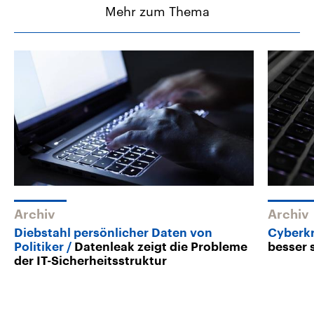
Mehr zum Thema
Archiv
Archiv
Diebstahl persönlicher Daten von
Cyberkr
Politiker
Datenleak zeigt die Probleme
besser 
der IT-Sicherheitsstruktur