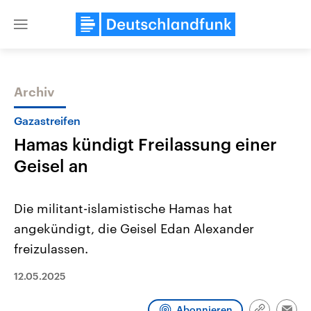
Close
menu
Archiv
Themen
Gazastreifen
Hamas kündigt Freilassung einer
Geisel an
Die militant-islamistische Hamas hat
angekündigt, die Geisel Edan Alexander
Landtagswahl Sachsen-Anhalt
USA
freizulassen.
2026
Aktuelle Beiträge, Analys
Alle Informationen
Hintergründe
Sachsen-Anhalt wählt am 6.
Wirtschaftlich und militäri
12.05.2025
September 2026 einen neuen
gehören die Vereinigten S
Landtag. Seit 2021 wird das
den mächtigsten Ländern 
Bundesland von einer Koalition aus
mit großem Einfluss auf d
Abonnieren