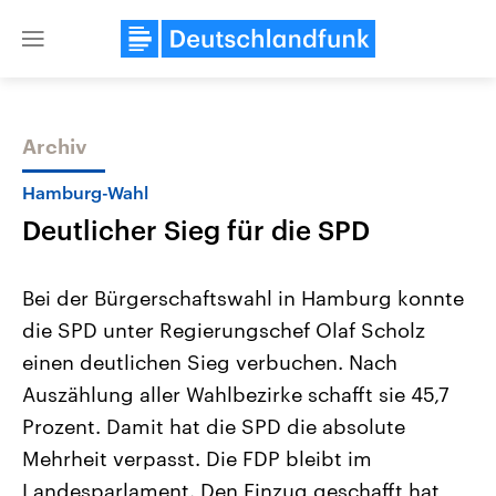
Close
menu
Archiv
Themen
Hamburg-Wahl
Deutlicher Sieg für die SPD
Bei der Bürgerschaftswahl in Hamburg konnte
die SPD unter Regierungschef Olaf Scholz
einen deutlichen Sieg verbuchen. Nach
Landtagswahl Sachsen-Anhalt
USA
Auszählung aller Wahlbezirke schafft sie 45,7
2026
Aktuelle Beiträge, Analys
Alle Informationen
Prozent. Damit hat die SPD die absolute
Hintergründe
Sachsen-Anhalt wählt am 6.
Wirtschaftlich und militäri
Mehrheit verpasst. Die FDP bleibt im
September 2026 einen neuen
gehören die Vereinigten S
Landtag. Seit 2021 wird das
den mächtigsten Ländern 
Landesparlament. Den Einzug geschafft hat
Bundesland von einer Koalition aus
mit großem Einfluss auf d