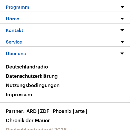
Programm
Programm
Hören
Alle Sendungen
Livestream
Kontakt
Die Nachrichten
Audios
Hörerservice
Service
Nachrichtenleicht
Podcasts
Social Media
FAQ
Über uns
Neue Beiträge auf dlf.de
Deutschlandfunk App
Newsletter
Deutschlandradio
Themen-Schwerpunkte
Nachrichten App
Deutschlandradio
Veranstaltungen
Presse
Frequenzen
Datenschutzerklärung
Musikliste
Ausbildung und Karriere
Nutzungsbedingungen
RSS
Transparenz
Impressum
Korrekturen
Barrierefreiheit
Partner
ARD
|
ZDF
|
Phoenix
|
arte
|
Chronik der Mauer
Deutschlandradio © 2026