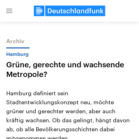
Close
menu
Archiv
Themen
Hamburg
Grüne, gerechte und wachsende
Metropole?
Hamburg definiert sein
Stadtentwicklungskonzept neu, möchte
Landtagswahl Sachsen-Anhalt
USA
grüner und gerechter werden, aber auch
2026
Aktuelle Beiträge, Analys
Alle Informationen
Hintergründe
kräftig wachsen. Ob das gelingt, hängt davon
Sachsen-Anhalt wählt am 6.
Wirtschaftlich und militäri
September 2026 einen neuen
gehören die Vereinigten S
ab, ob alle Bevölkerungsschichten dabei
Landtag. Seit 2021 wird das
den mächtigsten Ländern 
mitgenommen werden.
Bundesland von einer Koalition aus
mit großem Einfluss auf d