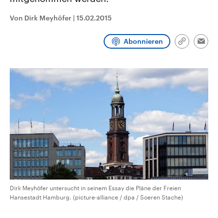
CDU, SPD und FDP regiert.-
aktuelle Weltgeschehen.
Umfragen, Prognosen,
Von Dirk Meyhöfer
|
15.02.2015
Wahlprogramme, aktuelle Berichte
Sendungen
Programm
Podcasts
und Hintergründe zu den Parteien
und Kandidaten der anstehenden
Abonnieren
Wahl.
Link
Emai
kopieren/te
Audio-Archiv
Dirk Meyhöfer untersucht in seinem Essay die Pläne der Freien
Hansestadt Hamburg. (picture-alliance / dpa / Soeren Stache)