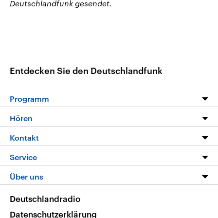
Deutschlandfunk gesendet.
Entdecken Sie den Deutschlandfunk
Programm
Programm
Hören
Alle Sendungen
Livestream
Kontakt
Die Nachrichten
Audios
Hörerservice
Service
Nachrichtenleicht
Podcasts
Social Media
FAQ
Über uns
Neue Beiträge auf dlf.de
Deutschlandfunk App
Newsletter
Deutschlandradio
Themen-Schwerpunkte
Nachrichten App
Deutschlandradio
Veranstaltungen
Presse
Frequenzen
Datenschutzerklärung