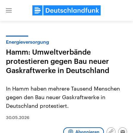
Close
menu
Energieversorgung
Themen
Hamm: Umweltverbände
protestieren gegen Bau neuer
Gaskraftwerke in Deutschland
In Hamm haben mehrere Tausend Menschen
gegen den Bau neuer Gaskraftwerke in
USA
Nahostkonflikt
Deutschland protestiert.
Aktuelle Beiträge, Analysen und
Aktuelle Lage und Hinter
Der Überfall der palästine
Hintergründe
30.05.2026
Wirtschaftlich und militärisch
Terrororganisation Hamas
gehören die Vereinigten Staaten zu
Oktober 2023 auf Israel ha
den mächtigsten Ländern der Erde,
Region wieder die Gewalt 
Abonnieren
mit großem Einfluss auf das
Israel möchte die Hamas z