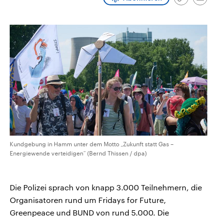
Link
Emai
aktuelle Weltgeschehen.
Diese wird wie die Hisboll
kopieren/te
Libanon vom Iran unterstüt
Sendungen
Programm
Podcasts
Audio-Archiv
Kundgebung in Hamm unter dem Motto „Zukunft statt Gas –
Energiewende verteidigen“ (Bernd Thissen / dpa)
Die Polizei sprach von knapp 3.000 Teilnehmern, die
Organisatoren rund um Fridays for Future,
Greenpeace und BUND von rund 5.000. Die