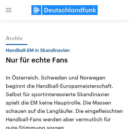
Close
menu
Archiv
Themen
Handball-EM in Skandinavien
Nur für echte Fans
In Österreich, Schweden und Norwegen
beginnt die Handball-Europameisterschaft.
Selbst für sportinteressierte Skandinavier
Landtagswahl Sachsen-Anhalt
USA
spielt die EM keine Hauptrolle. Die Massen
2026
Aktuelle Beiträge, Analys
Alle Informationen
schauen auf die Langläufer. Die eingefleischten
Hintergründe
Sachsen-Anhalt wählt am 6.
Wirtschaftlich und militäri
Handball-Fans werden aber vermutlich für
September 2026 einen neuen
gehören die Vereinigten S
Landtag. Seit 2021 wird das
den mächtigsten Ländern 
gute Stimmung sorgen.
Bundesland von einer Koalition aus
mit großem Einfluss auf d